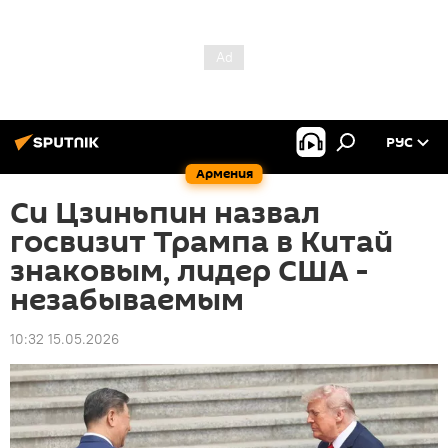
РУС
Армения
Си Цзиньпин назвал
госвизит Трампа в Китай
знаковым, лидер США -
незабываемым
10:32 15.05.2026