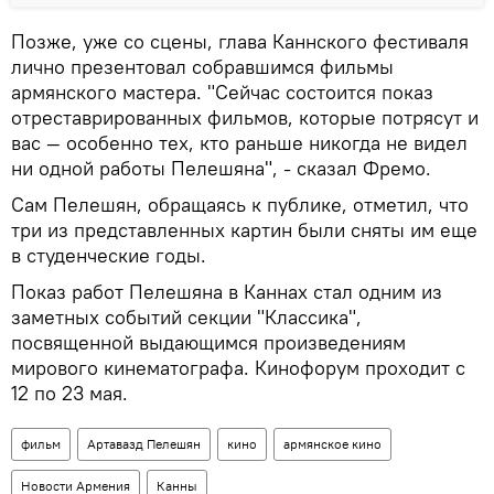
Позже, уже со сцены, глава Каннского фестиваля
лично презентовал собравшимся фильмы
армянского мастера. "Сейчас состоится показ
отреставрированных фильмов, которые потрясут и
вас — особенно тех, кто раньше никогда не видел
ни одной работы Пелешяна", - сказал Фремо.
Сам Пелешян, обращаясь к публике, отметил, что
три из представленных картин были сняты им еще
в студенческие годы.
Показ работ Пелешяна в Каннах стал одним из
заметных событий секции "Классика",
посвященной выдающимся произведениям
мирового кинематографа. Кинофорум проходит с
12 по 23 мая.
фильм
Артавазд Пелешян
кино
армянское кино
Новости Армения
Канны