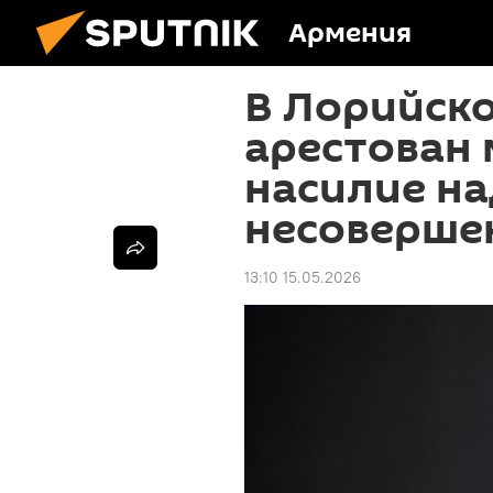
Армения
В Лорийско
арестован 
насилие на
несоверше
13:10 15.05.2026