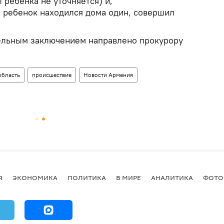
ребенка не уточняется) и,
о ребенок находился дома один, совершил
ельным заключением направлено прокурору
область
происшествие
Новости Армения
Я
ЭКОНОМИКА
ПОЛИТИКА
В МИРЕ
АНАЛИТИКА
ФОТО