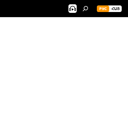
РУС
ՀԱՅ