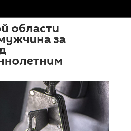
й области
мужчина за
д
ннолетним