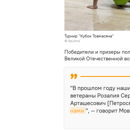
Турнир "Кубок Товмасяна"
© Sputnik
Победители и призеры пол
Великой Отечественной во
"В прошлом году наш
ветераны Розалия Сер
Арташесович [Петрося
нами
", — говорит Мо