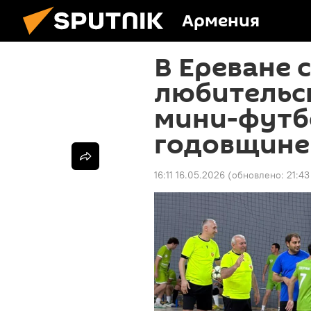
Армения
В Ереване 
любительс
мини-футбо
годовщине
16:11 16.05.2026
(обновлено:
21:43