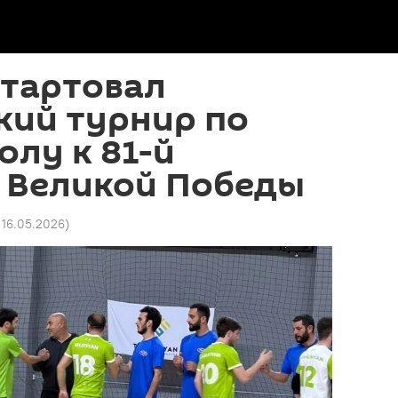
стартовал
кий турнир по
лу к 81-й
 Великой Победы
 16.05.2026
)