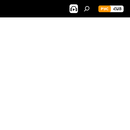
РУС
ՀԱՅ