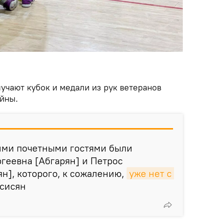
учают кубок и медали из рук ветеранов
йны.
ими почетными гостями были
геевна [Абгарян] и Петрос
н], которого, к сожалению,
уже нет с 
всисян