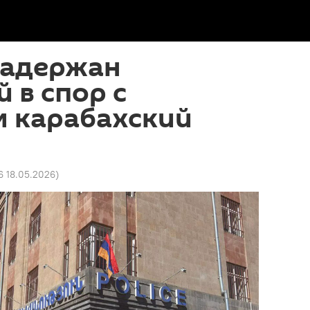
задержан
 в спор с
 карабахский
6 18.05.2026
)