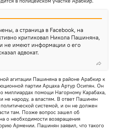
дится в полицейском участке Арабкир.
ены, а страница в Facebook, на
ктивно критиковал Никола Пашиняна,
ки не имеют информации о его
казал адвокат.
ной агитации Пашиняна в районе Арабкир к
юционной партии Арцаха Артур Осипян. Он
 о миллиардах помощи Нагорному Карабаха,
и не народу, а властям. В ответ Пашинян
с политической системой, и он не должен
асти там. Позже вопрос зашел об
на о необходимости возвращения
орию Армении. Пашинян заявил, что такого