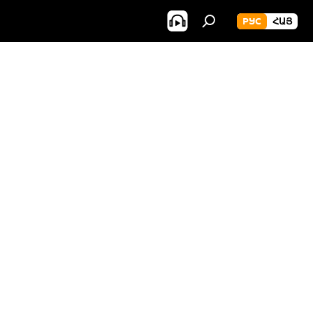
РУС
ՀԱՅ