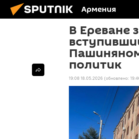
Армения
В Ереване 
вступивший
Пашиняном
политик
19:08 18.05.2026
(обновлено:
19:4