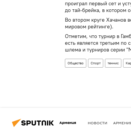
проиграл первый сет и усту
до тай-брейка, в котором 
Во втором круге Хачанов в
мировом рейтинге).
Отметим, что турнир в Гам
есть является третьим по 
шлема и турниров серии "М
Общество
Спорт
теннис
Ка
Армения
НОВОСТИ
АРМЕНИ