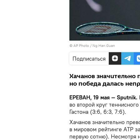
© AP Photo / Ng Han Guan
Подписаться
Хачанов значительно 
но победа далась непр
ЕРЕВАН, 19 мая — Sputnik.
во второй круг теннисного
Гастона (3:6, 6:3, 7:6).
Хачанов значительно прев
в мировом рейтинге ATP за
первую сотню). Несмотря 