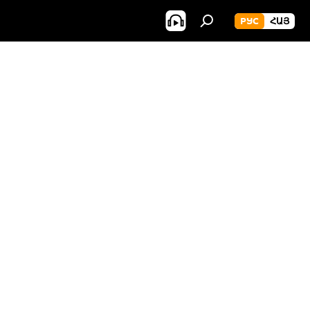
РУС
ՀԱՅ