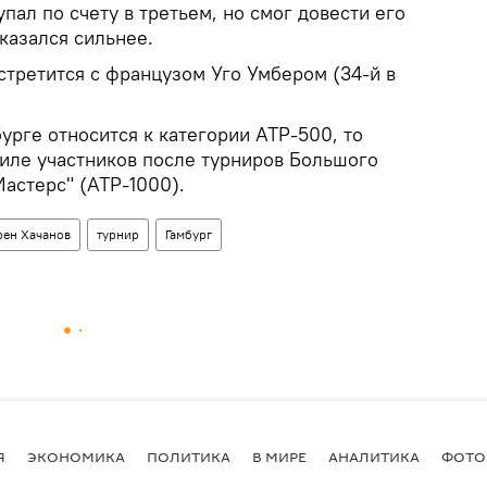
пал по счету в третьем, но смог довести его
оказался сильнее.
стретится с французом Уго Умбером (34-й в
бурге относится к категории ATP-500, то
силе участников после турниров Большого
астерс" (ATP-1000).
рен Хачанов
турнир
Гамбург
Я
ЭКОНОМИКА
ПОЛИТИКА
В МИРЕ
АНАЛИТИКА
ФОТО