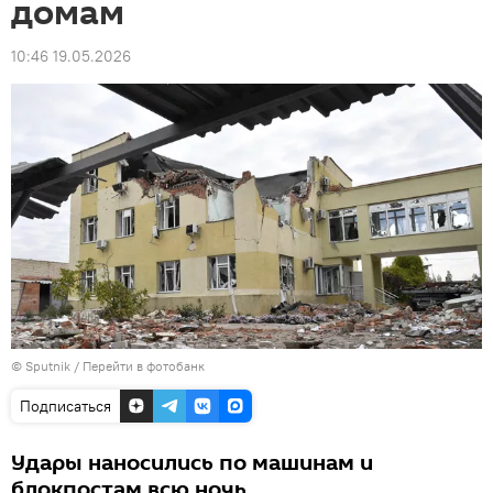
домам
10:46 19.05.2026
© Sputnik
/
Перейти в фотобанк
Подписаться
Удары наносились по машинам и
блокпостам всю ночь.