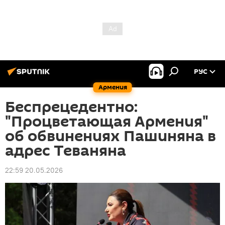
РУС
Армения
Беспрецедентно:
"Процветающая Армения"
об обвинениях Пашиняна в
адрес Теваняна
22:59 20.05.2026