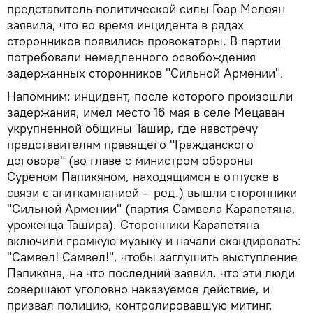
представитель политической силы Гоар Мелоян
заявила, что во время инцидента в рядах
сторонников появились провокаторы. В партии
потребовали немедленного освобождения
задержанных сторонников "Сильной Армении".
Напомним: инцидент, после которого произошли
задержания, имел место 16 мая в селе Мецаван
укрупненной общины Ташир, где навстречу
представителям правящего "Гражданского
договора" (во главе с министром обороны
Суреном Папикяном, находящимся в отпуске в
связи с агиткампанией – ред.) вышли сторонники
"Сильной Армении" (партия Самвела Карапетяна,
уроженца Ташира). Сторонники Карапетяна
включили громкую музыку и начали скандировать:
"Самвел! Самвел!", чтобы заглушить выступление
Папикяна, на что последний заявил, что эти люди
совершают уголовно наказуемое действие, и
призвал полицию, контролировавшую митинг,