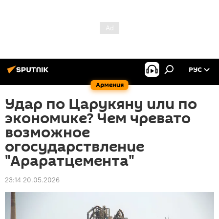
РУС
Армения
Удар по Царукяну или по
экономике? Чем чревато
возможное
огосударствление
"Араратцемента"
23:14 20.05.2026