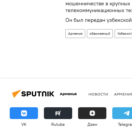
мошенничестве в крупных 
телекоммуникационных тех
Он был передан узбекской 
Армения
обвиняемый
Узбекист
Армения
НОВОСТИ
АРМЕНИ
VK
Rutube
Дзен
Telegr