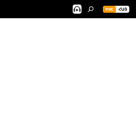
РУС
ՀԱՅ