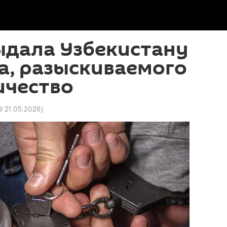
ыдала Узбекистану
а, разыскиваемого
ичество
9 21.05.2026
)