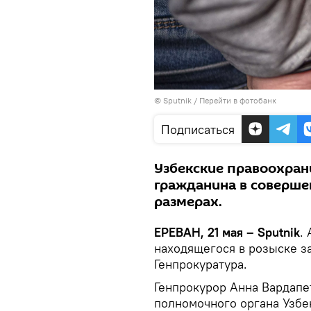
© Sputnik
/
Перейти в фотобанк
Подписаться
Узбекские правоохра
гражданина в соверше
размерах.
ЕРЕВАН, 21 мая – Sputnik
․
находящегося в розыске з
Генпрокуратура.
Генпрокурор Анна Вардапе
полномочного органа Узбек