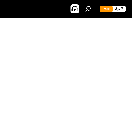
РУС
ՀԱՅ