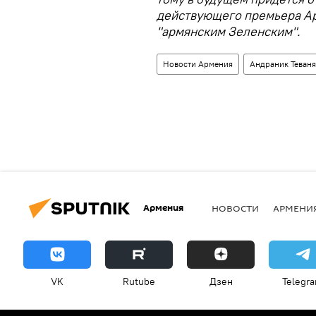
действующего премьера Ар
"армянским Зеленским".
Новости Армения
Андраник Теван
Армения
НОВОСТИ
АРМЕНИ
VK
Rutube
Дзен
Telegr