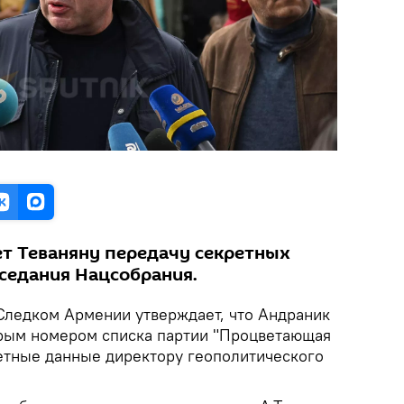
т Теваняну передачу секретных
аседания Нацсобрания.
Следком Армении утверждает, что Андраник
рым номером списка партии "Процветающая
етные данные директору геополитического