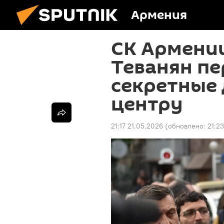
Армения
СК Армении
Теванян п
секретные
центру
21:17 21.05.2026
(обновлено:
21:2