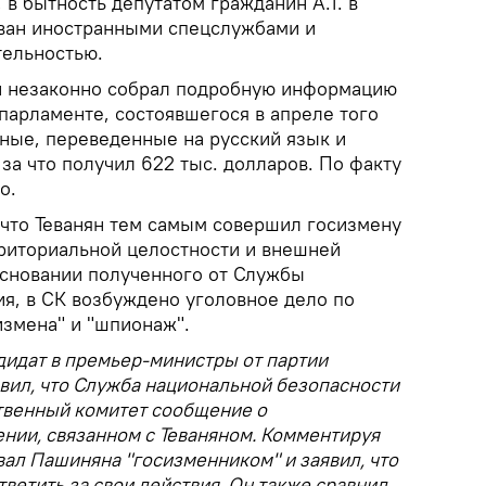
в бытность депутатом гражданин А.Т. в
ован иностранными спецслужбами и
тельностью.
ян незаконно собрал подробную информацию
парламенте, состоявшегося в апреле того
нные, переведенные на русский язык и
за что получил 622 тыс. долларов. По факту
о.
 что Теванян тем самым совершил госизмену
рриториальной целостности и внешней
основании полученного от Службы
я, в СК возбуждено уголовное дело по
измена" и "шпионаж".
дидат в премьер-министры от партии
явил, что Служба национальной безопасности
твенный комитет сообщение о
нии, связанном с Теваняном. Комментируя
звал Пашиняна "госизменником" и заявил, что
тветить за свои действия. Он также сравнил