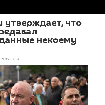
 утверждает, что
ередавал
 данные некоему
3 21.05.2026
)