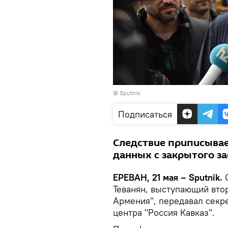
© Sputnik
Подписаться
Следствие приписывае
данных с закрытого з
ЕРЕВАН, 21 мая – Sputnik․
Теванян, выступающий вто
Армения", передавал секр
центра "Россия Кавказ".