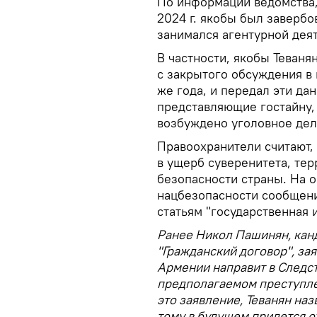
По информации ведомства, 
2024 г. якобы был заверб
занимался агентурной дея
В частности, якобы Теван
с закрытого обсуждения в 
же года, и передал эти да
представляющие гостайну, 
возбуждено уголовное дел
Правоохранители считают,
в ущерб суверенитета, те
безопасности страны. На 
нацбезопасности сообщени
статьям "государственная 
Ранее Никол Пашинян, кан
"Гражданский договор", за
Армении направит в Следс
предполагаемом преступле
это заявление, Теванян на
тому в будущем придется о