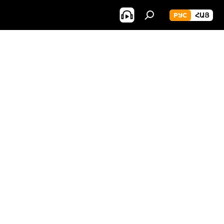
РУС
ՀԱՅ