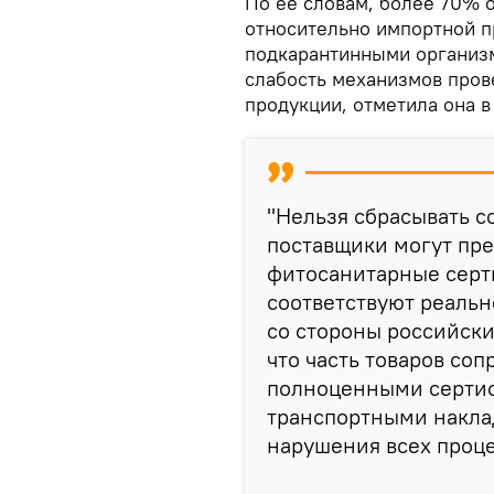
По ее словам, более 70% 
относительно импортной п
подкарантинными организм
слабость механизмов прове
продукции, отметила она 
"Нельзя сбрасывать со
поставщики могут пре
фитосанитарные серти
соответствуют реальн
со стороны российски
что часть товаров соп
полноценными сертиф
транспортными накла
нарушения всех проце