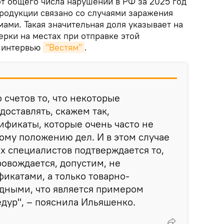
от общего числа нарушений в РФ за 2025 год
родукции связано со случаями заражения
ами. Такая значительная доля указывает на
рки на местах при отправке этой
в интервью
"Вестям"
.
 счетов то, что некоторые
доставлять, скажем так,
фикаты, которые очень часто не
ому положению дел. И в этом случае
х специалистов подтверждается то,
ровождается, допустим, не
икатами, а только товарно-
дными, что является примером
дур", – пояснила Ильяшенко.