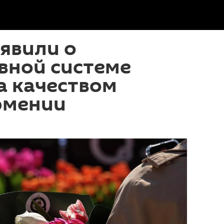
аявили о
вной системе
а качеством
рмении