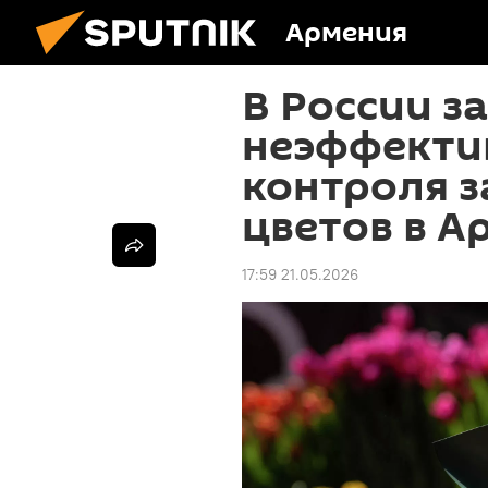
Армения
В России з
неэффекти
контроля з
цветов в А
17:59 21.05.2026