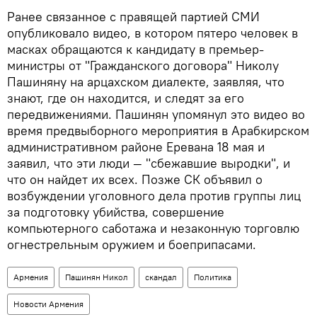
Ранее связанное с правящей партией СМИ
опубликовало видео, в котором пятеро человек в
масках обращаются к кандидату в премьер-
министры от "Гражданского договора" Николу
Пашиняну на арцахском диалекте, заявляя, что
знают, где он находится, и следят за его
передвижениями. Пашинян упомянул это видео во
время предвыборного мероприятия в Арабкирском
административном районе Еревана 18 мая и
заявил, что эти люди — "сбежавшие выродки", и
что он найдет их всех. Позже СК объявил о
возбуждении уголовного дела против группы лиц
за подготовку убийства, совершение
компьютерного саботажа и незаконную торговлю
огнестрельным оружием и боеприпасами.
Армения
Пашинян Никол
скандал
Политика
Новости Армения