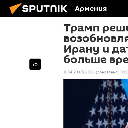
Армения
Трамп реш
возобновл
Ирану и да
больше вр
11:04 23.05.2026
(обновлено:
11:3