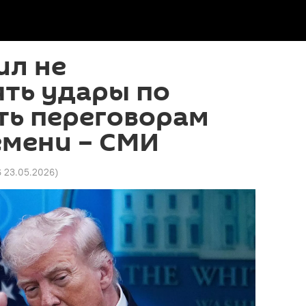
ил не
ять удары по
ть переговорам
емени – СМИ
6 23.05.2026
)