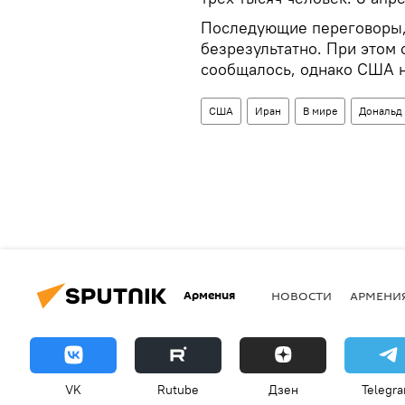
Последующие переговоры,
безрезультатно. При этом
сообщалось, однако США н
США
Иран
В мире
Дональд
Армения
НОВОСТИ
АРМЕНИ
VK
Rutube
Дзен
Telegr