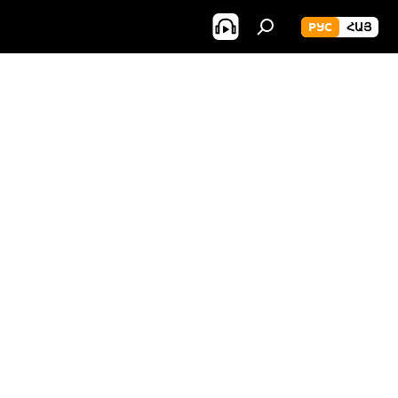
РУС
ՀԱՅ