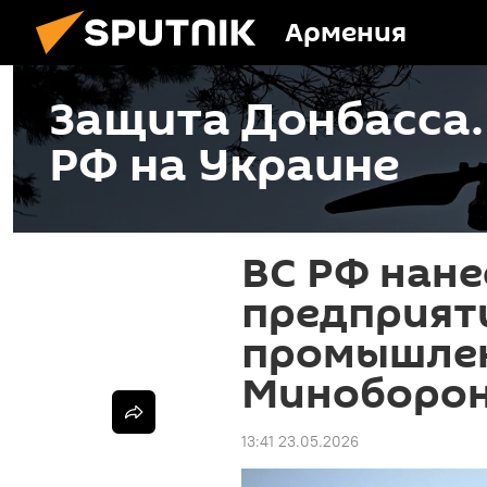
Армения
Защита Донбасса
РФ на Украине
ВС РФ нане
предприят
промышлен
Миноборо
13:41 23.05.2026