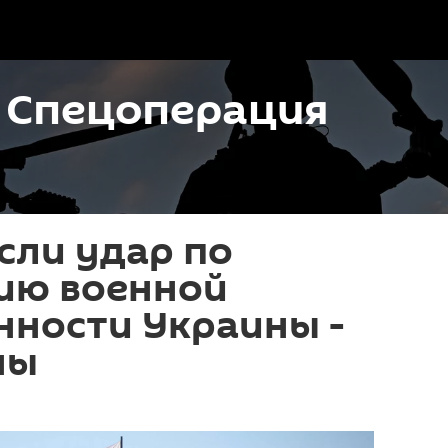
. Спецоперация
сли удар по
ию военной
ности Украины -
ны