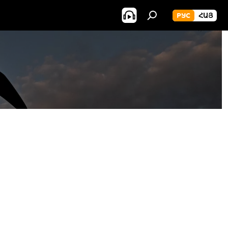
РУС
ՀԱՅ