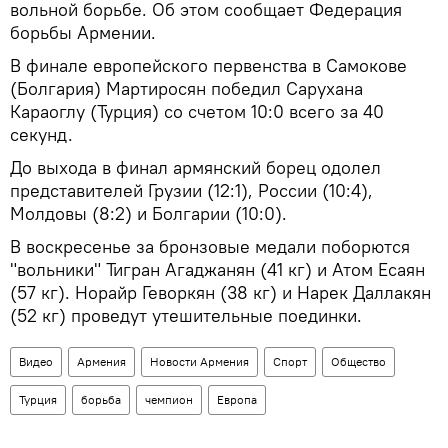
вольной борьбе. Об этом сообщает Федерация
борьбы Армении.
В финале европейского первенства в Самокове
(Болгария) Мартиросян победил Сарухана
Караоглу (Турция) со счетом 10:0 всего за 40
секунд.
До выхода в финал армянский борец одолел
представителей Грузии (12:1), России (10:4),
Молдовы (8:2) и Болгарии (10:0).
В воскресенье за бронзовые медали поборются
"вольники" Тигран Агаджанян (41 кг) и Атом Есаян
(57 кг). Норайр Геворкян (38 кг) и Нарек Даллакян
(52 кг) проведут утешительные поединки.
Видео
Армения
Новости Армения
Спорт
Общество
Турция
борьба
чемпион
Европа