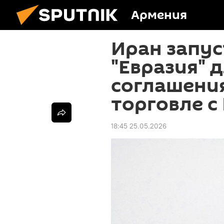
Армения
Иран запу
"Евразия" 
соглашени
торговле с
18:45 25.05.2026