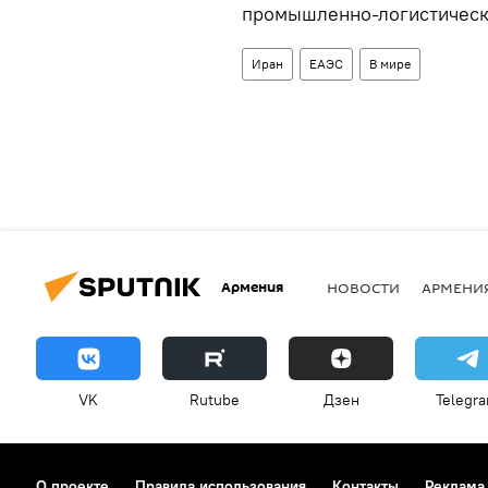
промышленно-логистически
Иран
ЕАЭС
В мире
Армения
НОВОСТИ
АРМЕНИ
VK
Rutube
Дзен
Telegr
О проекте
Правила использования
Контакты
Реклама