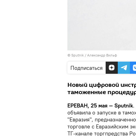
© Sputnik / Александр Вильф
Подписаться
Новый цифровой инстр
таможенные процедуры
ЕРЕВАН, 25 мая — Sputnik
.
объявила о запуске в там
"Евразия", предназначенн
торговле с Евразийским э
ТГ-канале торгпредства Ро