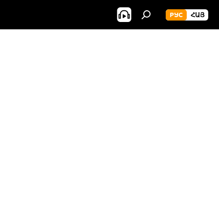
РУС
ՀԱՅ