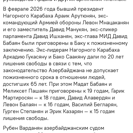
В феврале 2026 года бывший президент
Нагорного Карабаха Араик Арутюнян, экс-
командующий Армией обороны Левон Мнацаканян
и его заместитель Давид Манукян, экс-спикер
парламента Давид Ишханян, экс-глава МИД Давид
Бабаян были приговорены в Баку к пожизненному
заключению. Экс-лидерам Нагорного Карабаха
Аркадию Гукасяну и Бако Саакяну дали по 20 лет
лишения свободы в связи с тем, что
законодательство Азербайджана не допускает
пожизненного срока в отношении людей,
достигших 65 лет. При этом Мадат Бабаян и
Меликсет Пашаян приговорены к 19 годам, Гарик
Мартиросян — к 18 годам, Давид Алавердян и
Левон Балаян — к 16 годам, Василий Бегларян,
Гурген Степанян и Эрик Казарян — к 15 годам
лишения свободы.
Рубен Варданян азербайджанским судом