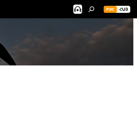
РУС
ՀԱՅ