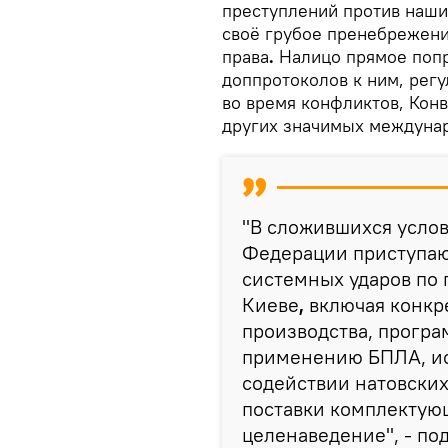
преступлений против наши
своё грубое пренебрежен
права
.
Налицо прямое попр
доппротоколов к ним, рег
во время конфликтов, Конв
других значимых междунар
"В сложившихся усло
Федерации приступаю
системных ударов по 
Киеве
,
включая конкр
производства, програ
применению БПЛА, и
содействии натовских
поставки комплектую
целенаведение", - по