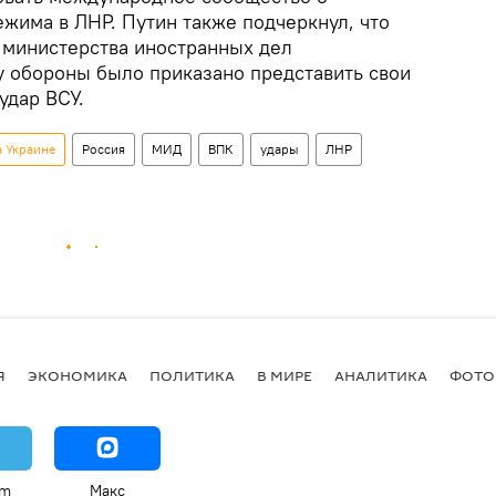
жима в ЛНР. Путин также подчеркнул, что
 министерства иностранных дел
 обороны было приказано представить свои
удар ВСУ.
а Украине
Россия
МИД
ВПК
удары
ЛНР
Я
ЭКОНОМИКА
ПОЛИТИКА
В МИРЕ
АНАЛИТИКА
ФОТО
am
Макс