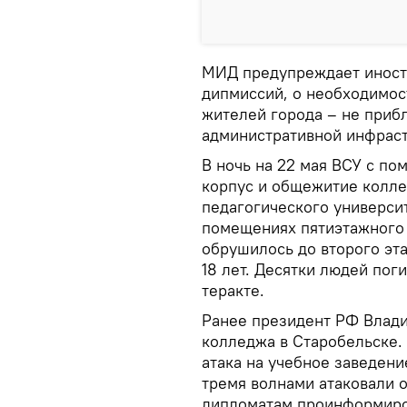
МИД предупреждает иност
дипмиссий, о необходимост
жителей города – не приб
административной инфраст
В ночь на 22 мая ВСУ с п
корпус и общежитие колле
педагогического университ
помещениях пятиэтажного 
обрушилось до второго эта
18 лет. Десятки людей пог
теракте.
Ранее президент РФ Влад
колледжа в Старобельске. 
атака на учебное заведени
тремя волнами атаковали о
дипломатам проинформиро