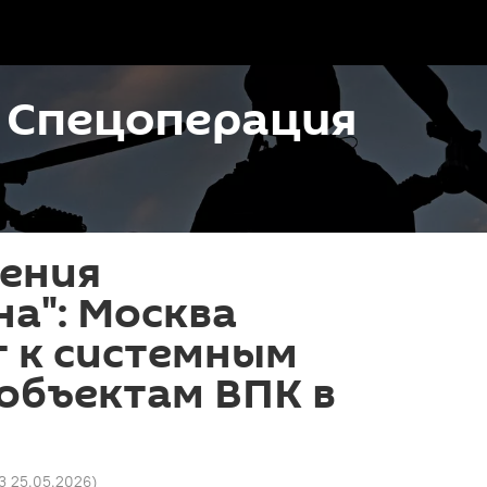
. Спецоперация
пения
а": Москва
т к системным
объектам ВПК в
53 25.05.2026
)