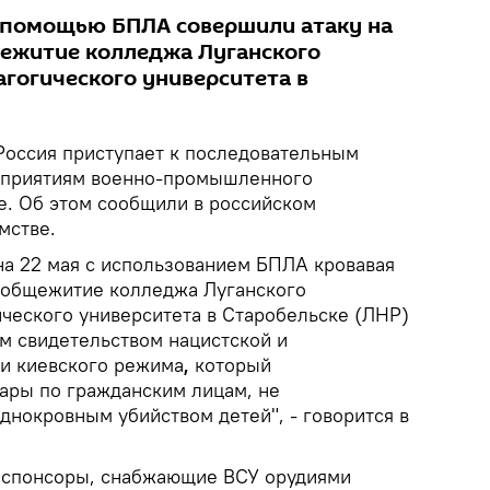
 с помощью БПЛА совершили атаку на
ежитие колледжа Луганского
агогического университета в
 Россия приступает к последовательным
дприятиям военно-промышленного
е. Об этом сообщили в российском
мстве.
на 22 мая с использованием БПЛА кровавая
и общежитие колледжа Луганского
ического университета в Старобельске (ЛHP)
 свидетельством нацистской и
и киевского режима
,
который
ары по гражданским лицам, не
днокровным убийством детей", - говорится в
е спонсоры, снабжающие ВСУ орудиями