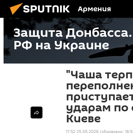
Армения
Защита Донбасса
РФ на Украине
"Чаша тер
переполнен
приступае
ударам по 
Киеве
17:52 25.05.2026
(обновлено:
18: