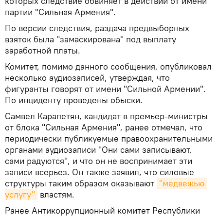
которых следствие обвиняет в действии от имени
партии "Сильная Армения".
По версии следствия, раздача предвыборных
взяток была "замаскирована" под выплату
заработной платы.
Комитет, помимо данного сообщения, опубликовал
несколько аудиозаписей, утверждая, что
фигуранты говорят от имени "Сильной Армении".
По инциденту проведены обыски.
Самвел Карапетян, кандидат в премьер-министры
от блока "Сильная Армения", ранее отмечал, что
периодически публикуемые правоохранительными
органами аудиозаписи "Они сами записывают,
сами радуются", и что он не воспринимает эти
записи всерьез. Он также заявил, что силовые
структуры таким образом оказывают
"медвежью 
услугу"
властям.
Ранее Антикоррупционный комитет Республики