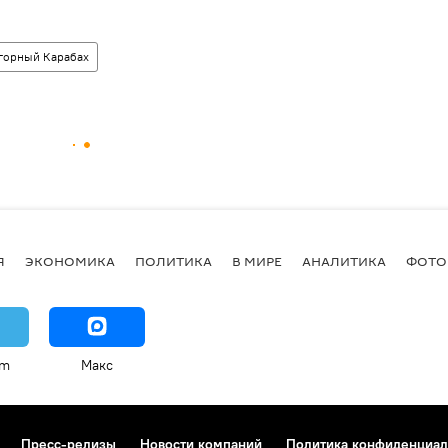
горный Карабах
Я
ЭКОНОМИКА
ПОЛИТИКА
В МИРЕ
АНАЛИТИКА
ФОТО
am
Макс
Пресс-релизы
Новости компаний
Политика конфиденциал