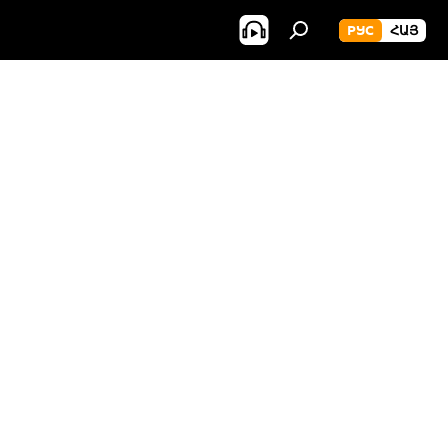
РУС
ՀԱՅ