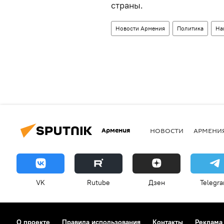
страны.
Новости Армения
Политика
На
Армения
НОВОСТИ
АРМЕНИ
VK
Rutube
Дзен
Telegr
О проекте
Правила использования
Контакты
Реклама