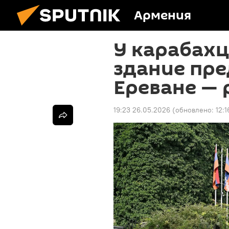
Армения
У карабахц
здание пре
Ереване — 
19:23 26.05.2026
(обновлено:
12: