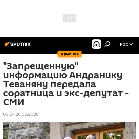
РУС
Армения
"Запрещенную"
информацию Андранику
Теваняну передала
соратница и экс-депутат -
СМИ
09:27 26.05.2026