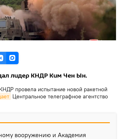
ал лидер КНДР Ким Чен Ын.
КНДР провела испытание новой ракетной
дает
Центральное телеграфное агентство
тному вооружению и Академия