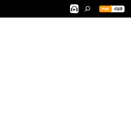
РУС
ՀԱՅ