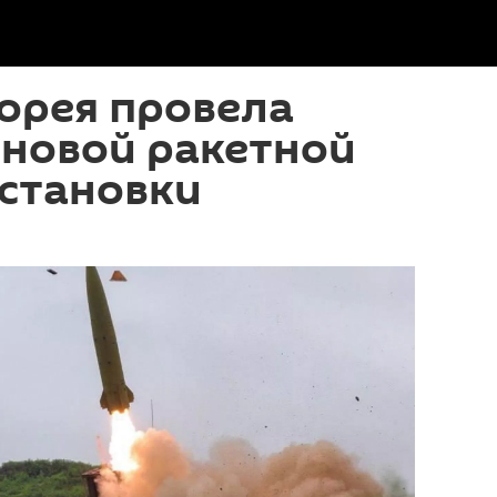
орея провела
 новой ракетной
установки