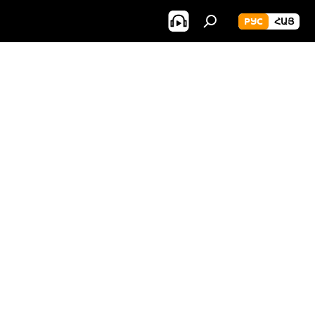
РУС
ՀԱՅ