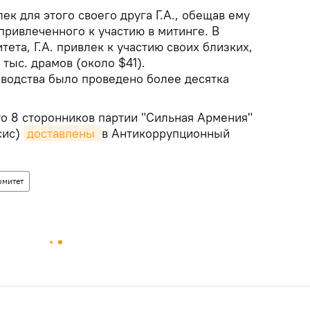
ек для этого своего друга Г.А., обещав ему
 привлеченного к участию в митинге. В
тета, Г.А. привлек к участию своих близких,
 тыс. драмов (около $41).
зводства было проведено более десятка
то 8 сторонников партии "Сильная Армения"
сис)
доставлены 
в Антикоррупционный
омитет