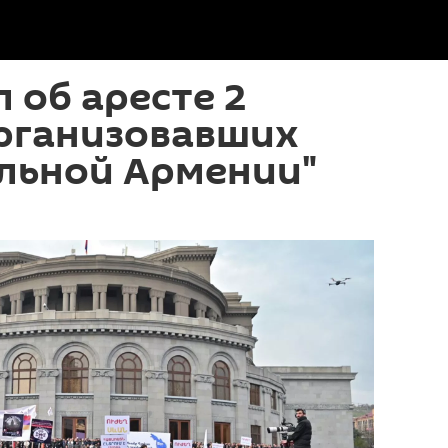
 об аресте 2
организовавших
ильной Армении"