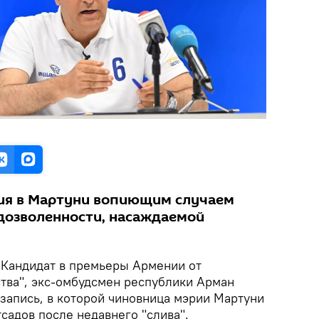
тия в Мартуни вопиющим случаем
едозволенности, насаждаемой
Кандидат в премьеры Армении от
тва", экс-омбудсмен республики Арман
 запись, в которой чиновница мэрии Мартуни
садов после недавнего "слива".