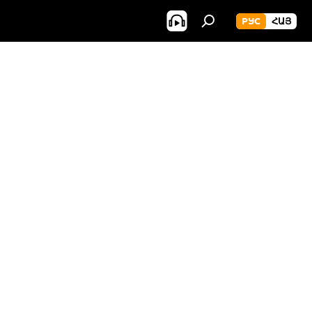
РУС
ՀԱՅ