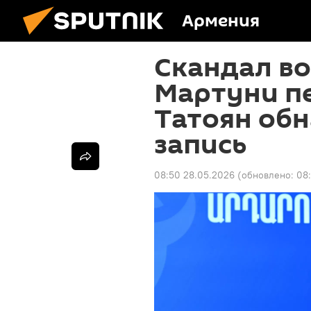
Армения
Скандал во
Мартуни п
Татоян об
запись
08:50 28.05.2026
(обновлено:
08