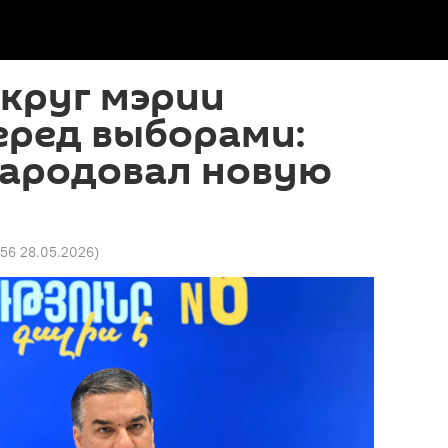
круг мэрии
еред выборами:
народовал новую
:56 28.05.2026
)