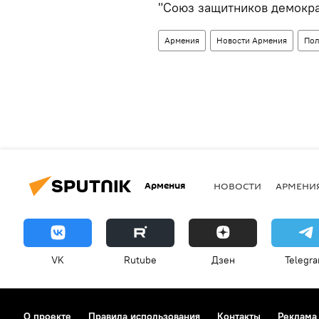
"Союз защитников демокра
Армения
Новости Армения
Пол
Армения
НОВОСТИ
АРМЕНИ
VK
Rutube
Дзен
Telegr
О проекте
Правила использования
Контакты
Реклама