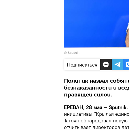
© Sputnik
Подписаться
Политик назвал собы
безнаказанности и вс
правящей силой.
ЕРЕВАН, 28 мая — Sputnik.
инициативы "Крылья единс
Татоян обнародовал новую
отчитывает директоров дет