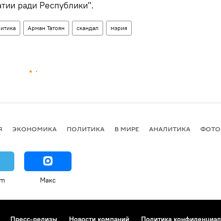
тии ради Республики".
итика
Арман Татоян
скандал
мэрия
Я
ЭКОНОМИКА
ПОЛИТИКА
В МИРЕ
АНАЛИТИКА
ФОТО
am
Макс
Пресс-релизы
Новости компаний
Политика конфиденциал