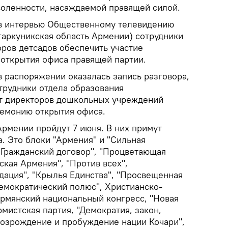
воленности, насаждаемой правящей силой.
 в интервью Общественному телевидению
егаркуникская область Армении) сотрудники
ров детсадов обеспечить участие
открытия офиса правящей партии.
 в распоряжении оказалась запись разговора,
трудники отдела образования
от директоров дошкольных учреждений
ремонию открытия офиса.
рмении пройдут 7 июня. В них примут
а. Это блоки "Армения" и "Сильная
 "Гражданский договор", "Процветающая
кая Армения", "Против всех",
дация", "Крылья Единства", "Просвещенная
емократический полюс", Христианско-
Армянский национальный конгресс, "Новая
рмистская партия, "Демократия, закон,
возрождение и пробуждение нации Кочари",