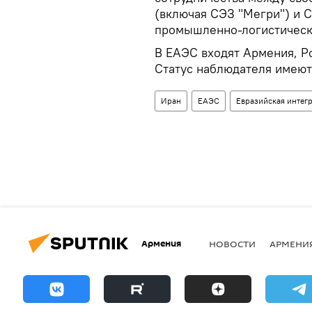
(включая СЭЗ "Мегри") и 
промышленно-логистически
В ЕАЭС входят Армения, Ро
Статус наблюдателя имеют 
Иран
ЕАЭС
Евразийская интег
Армения
НОВОСТИ
АРМЕНИ