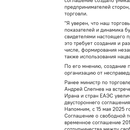
соглашение создало уника
предпринимателей сторон,
торговли.
"Я уверен, что наш торго
показателей и динамика бу
свидетелями настоящего п
это требует создания и ра
числе, формирования неза
также использования нацва
По его мнению, создание 
организацию от несправед
Ранее министр по торговл
Андрей Слепнев на встрече
Ирана и стран ЕАЭС увелич
двустороннего соглашения
Напомним, с 15 мая 2025 г
Соглашение о свободной 
временное соглашение 201
сотрудничества между сво