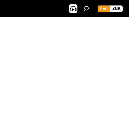
РУС
ՀԱՅ