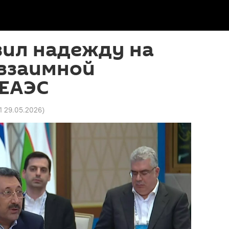
зил надежду на
 взаимной
 ЕАЭС
31 29.05.2026
)