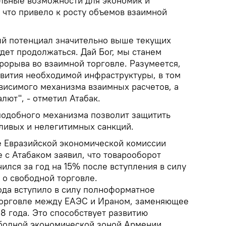
льные возможности для экономик и
 что привело к росту объемов взаимной
вый потенциал значительно выше текущих
дет продолжаться. Дай Бог, мы станем
рорыва во взаимной торговле. Разумеется,
звития необходимой инфраструктуры, в том
висимого механизма взаимных расчетов, а
лют", - отметил Атабак.
подобного механизма позволит защитить
ливых и нелегитимных санкций.
е Евразийской экономической комиссии
 с Атабаком заявил, что товарооборот
ился за год на 15% после вступления в силу
 о свободной торговле.
ода вступило в силу полноформатное
торговле между ЕАЭС и Ираном, заменяющее
8 года. Это способствует развитию
бодной экономической зоной Армении