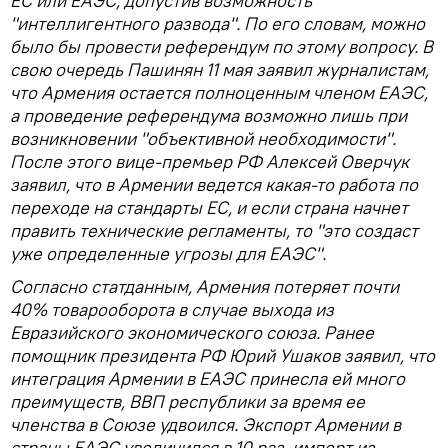
ЕС или ЕАЭС, допустив возможность
"интеллигентного развода". По его словам, можно
было бы провести референдум по этому вопросу. В
свою очередь Пашинян 11 мая заявил журналистам,
что Армения остается полноценным членом ЕАЭС,
а проведение референдума возможно лишь при
возникновении "объективной необходимости".
После этого вице-премьер РФ Алексей Оверчук
заявил, что в Армении ведется какая-то работа по
переходе на стандарты ЕС, и если страна начнет
править технические регламенты, то "это создаст
уже определенные угрозы для ЕАЭС".
Согласно статданным, Армения потеряет почти
40% товарооборота в случае выхода из
Евразийского экономического союза. Ранее
помощник президента РФ Юрий Ушаков заявил, что
интеграция Армении в ЕАЭС принесла ей много
преимуществ, ВВП республики за время ее
членства в Союзе удвоился. Экспорт Армении в
страны ЕАЭС увеличился в 10 раз, импорт из