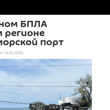
нном БПЛА
м регионе
морской порт
04 29.05.2026
)