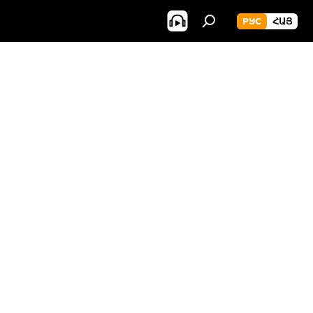
РУС
ՀԱՅ