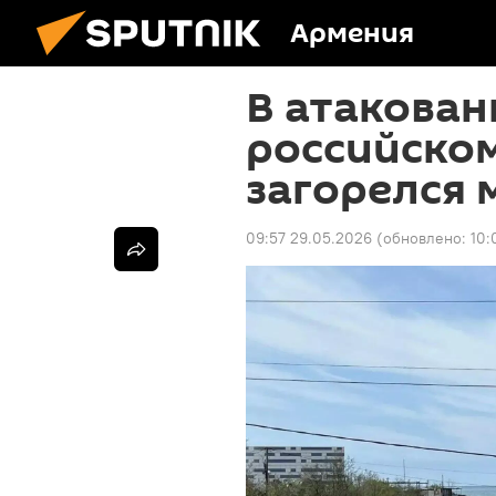
Армения
В атакова
российско
загорелся 
09:57 29.05.2026
(обновлено:
10: