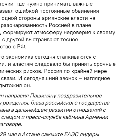
 точки, где нужно принимать важные
азвал ошибкой постоянные обвинения
 одной стороны армянские власти на
разочарованность Россией в плане
, формируют атмосферу недоверия к своему
 с другой выстраивают тесное
ство с РФ.
го экономика сегодня сталкиваются с
, и властям следовало бы принять срочные
ических рисков. Россия по крайней мере
связи. И сегодняшний звонок – наглядное
одытожил он.
тин направил Пашиняну поздравительное
я рождения. Глава российского государства
вана в дальнейшем развитии отношений с
а следом и пресс-служба кабмина Армении
зговоре.
 29 мая в Астане саммите ЕАЭС лидеры