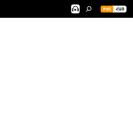
РУС
ՀԱՅ