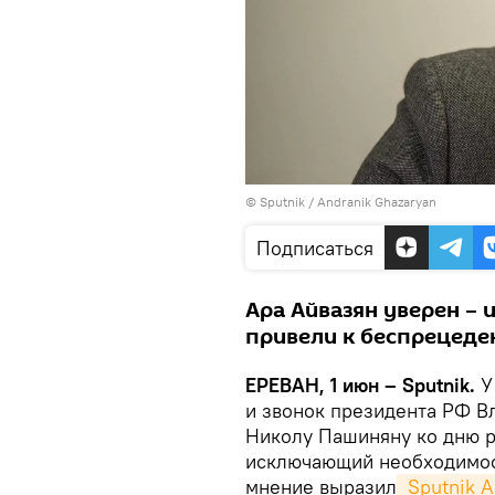
© Sputnik / Andranik Ghazaryan
Подписаться
Ара Айвазян уверен – 
привели к беспрецеде
ЕРЕВАН, 1 июн – Sputnik.
У
и звонок президента РФ В
Николу Пашиняну ко дню р
исключающий необходимос
мнение выразил
 Sputnik 