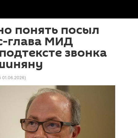
но понять посыл
с-глава МИД
подтексте звонка
шиняну
5 01.06.2026
)