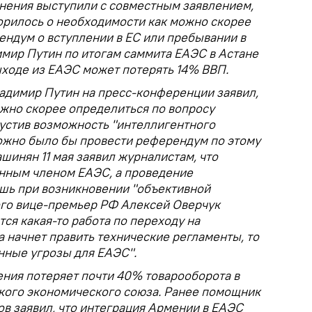
инения выступили с совместным заявлением,
оворилось о необходимости как можно скорее
ендум о вступлении в ЕС или пребывании в
мир Путин по итогам саммита ЕАЭС в Астане
ыходе из ЕАЭС может потерять 14% ВВП.
ладимир Путин на пресс-конференции заявил,
ожно скорее определиться по вопросу
пустив возможность "интеллигентного
можно было бы провести референдум по этому
ашинян 11 мая заявил журналистам, что
нным членом ЕАЭС, а проведение
шь при возникновении "объективной
ого вице-премьер РФ Алексей Оверчук
тся какая-то работа по переходу на
а начнет править технические регламенты, то
нные угрозы для ЕАЭС".
ения потеряет почти 40% товарооборота в
ского экономического союза. Ранее помощник
в заявил, что интеграция Армении в ЕАЭС