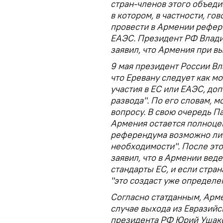
стран-членов этого объед
в котором, в частности, г
провести в Армении рефер
ЕАЭС. Президент РФ Влади
заявил, что Армения при в
9 мая президент России В
что Еревану следует как м
участия в ЕС или ЕАЭС, до
развода". По его словам, 
вопросу. В свою очередь П
Армения остается полноце
референдума возможно ли
необходимости". После эт
заявил, что в Армении веде
стандарты ЕС, и если стран
"это создаст уже определе
Согласно статданным, Арм
случае выхода из Евразий
президента РФ Юрий Ушако