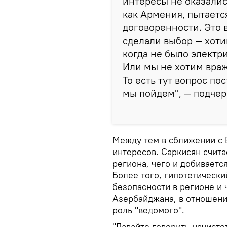
интересы не оказались
как Армения, пытаетс
договоренности. Это 
сделали выбор — хотим
когда не было электри
Или мы не хотим враж
То есть тут вопрос по
мы пойдем", — подчер
Между тем в сближении с 
интересов. Саркисян счита
региона, чего и добиваетс
Более того, гипотетическ
безопасности в регионе и 
Азербайджана, в отношени
роль "ведомого".
"Давайте говорить начисто