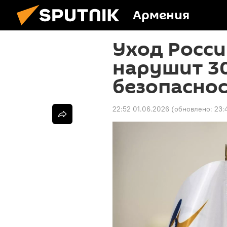
Армения
Уход Росси
нарушит 3
безопаснос
22:52 01.06.2026
(обновлено:
23: