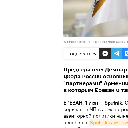
© Photo :
press office of the Food Safety 
Подписаться
Председатель Демпарт
ухода России основны
"партнерами" Армении
к которым Ереван и та
ЕРЕВАН, 1 июн — Sputnik.
О
серьезное ЧП в армяно-ро
авантюрной политики ныне
беседе со
Sputnik Армени