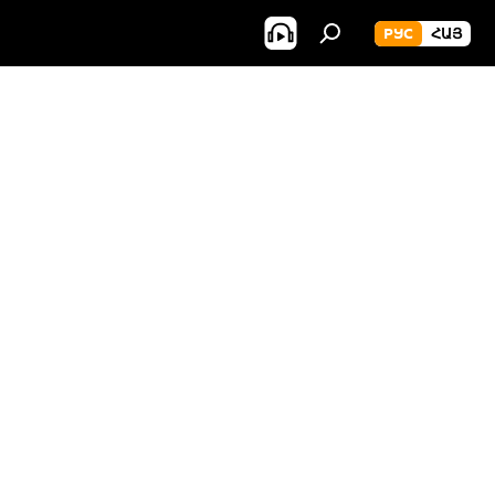
РУС
ՀԱՅ