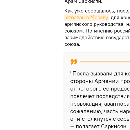
Арам Саркисян.
Как уже сообщалось, посо
отозван в Москву
для кон
армянского руководства, 
союзом. По мнению россий
взаимодействию государст
союза.
"Посла вызвали для ко
стороны Армении про
от которого ее предос
повлечет последствия.
провокация, авантюр
сожалению, часть нар
они столкнутся с сер
— полагает Саркисян.