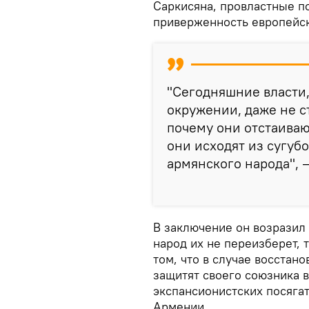
Саркисяна, провластные п
приверженность европейск
"Сегодняшние власти,
окружении, даже не с
почему они отстаивают
они исходят из сугуб
армянского народа", 
В заключение он возразил 
народ их не переизберет, 
том, что в случае восстан
защитят своего союзника в
экспансионистских посяга
Армении.