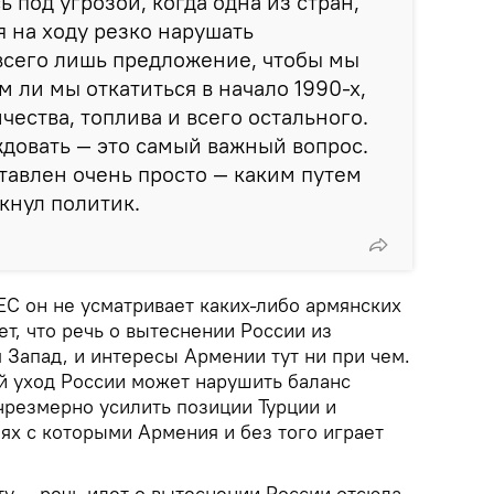
 под угрозой, когда одна из стран,
я на ходу резко нарушать
всего лишь предложение, чтобы мы
 ли мы откатиться в начало 1990-х,
чества, топлива и всего остального.
довать — это самый важный вопрос.
ставлен очень просто — каким путем
кнул политик.
ЕС он не усматривает каких-либо армянских
ет, что речь о вытеснении России из
я Запад, и интересы Армении тут ни при чем.
ий уход России может нарушить баланс
чрезмерно усилить позиции Турции и
ях с которыми Армения и без того играет
ту — речь идет о вытеснении России отсюда.