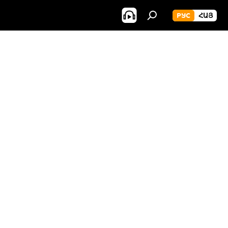
РУС
ՀԱՅ