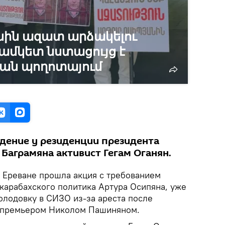
նին ազատ արձակելու
մկետ նստացույց է
յան պողոտայում
дение у резиденции президента
Баграмяна активист Гегам Оганян.
 Ереване прошла акция с требованием
 карабахского политика Артура Осипяна, уже
олодовку в СИЗО из-за ареста после
 премьером Николом Пашиняном.