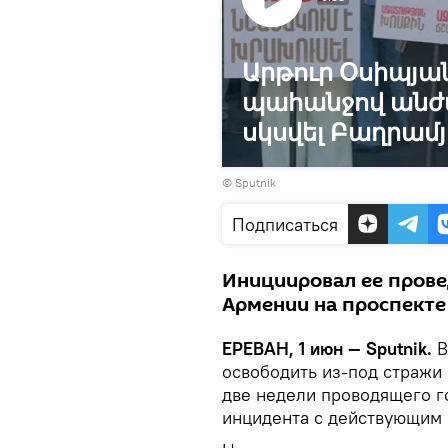
Արթուր Օսիպյա
պահանջով անժա
սկսվել Բաղրամ
© Sputnik
Подписаться
Инициировал ее прове
Армении на проспекте 
ЕРЕВАН, 1 июн — Sputnik.
В
освободить из-под стражи
две недели проводящего г
инцидента с действующим