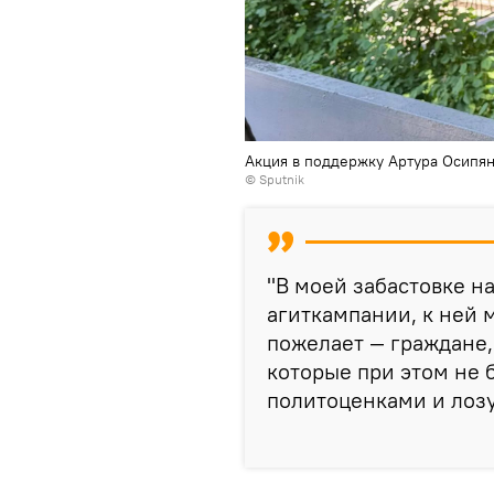
Акция в поддержку Артура Осипян
© Sputnik
"В моей забастовке н
агиткампании, к ней 
пожелает — граждане,
которые при этом не б
политоценками и лозун