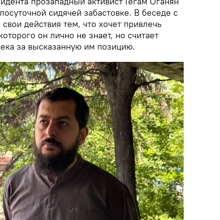
идента прозападный активист Гегам Оганян
лосуточной сидячей забастовке. В беседе с
свои действия тем, что хочет привлечь
которого он лично не знает, но считает
ека за высказанную им позицию.