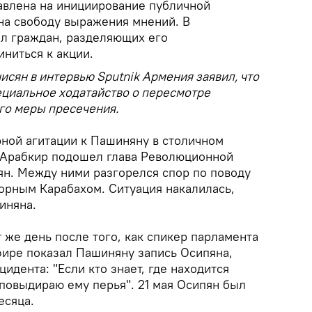
равлена на инициирование публичной
 на свободу выражения мнений. В
л граждан, разделяющих его
ниться к акции.
исян в интервью Sputnik Армения заявил, что
ециальное ходатайство о пересмотре
го меры пресечения.
рной агитации к Пашиняну в столичном
 Арабкир подошел глава Революционной
ян. Между ними разгорелся спор по поводу
горным Карабахом. Ситуация накалилась,
иняна.
 же день после того, как спикер парламента
ире показал Пашиняну запись Осипяна,
идента: "Если кто знает, где находится
 повыдираю ему перья". 21 мая Осипян был
есяца.