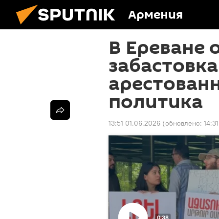
Армения
В Ереване 
забастовка
арестованн
политика
13:51 01.06.2026
(обновлено:
14:3
0:38