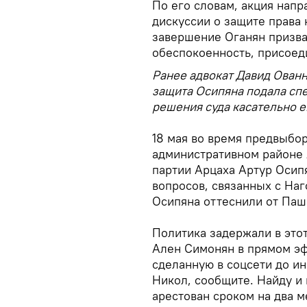
По его словам, акция нап
дискуссии о защите права
завершение Оганян призва
обеспокоенность, присоеди
Ранее адвокат Давид Ованн
защита Осипяна подала сп
решения суда касательно е
18 мая во время предвыбо
административном районе
партии Арцаха Артур Осип
вопросов, связанных с На
Осипяна оттеснили от Паш
Политика задержали в этот
Ален Симонян в прямом эф
сделанную в соцсети до инц
Никол, сообщите. Найду и
арестован сроком на два м