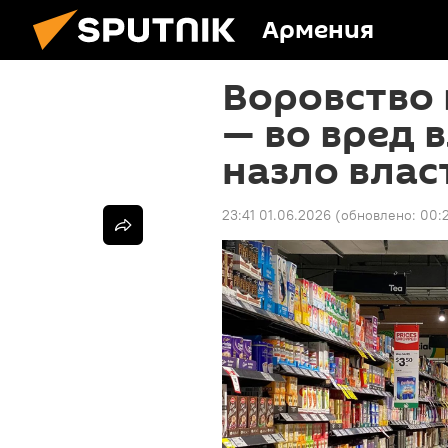
Армения
Воровство 
— во вред 
назло влас
23:41 01.06.2026
(обновлено:
00: