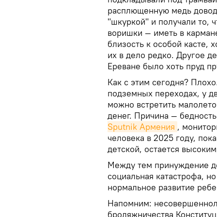
расплющенную медь довод
"шкуркой" и получали то, 
воришки — иметь в кармане
близость к особой касте,
их в дело редко. Другое д
Ереване было хоть пруд пр
Как с этим сегодня? Плохо
подземных переходах, у д
можно встретить малолето
денег. Причина — бедность
Sputnik Армения
, монито
человека в 2025 году, пока
детской, остается высоким
Между тем принуждение де
социальная катастрофа, н
нормальное развитие ребе
Напомним: несовершеннол
бродяжничества Конституц