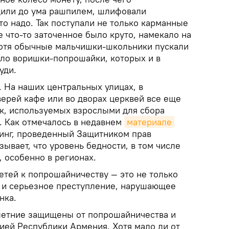
или до ума рашпилем, шлифовали
что надо. Так поступали не только карманные
 что-то заточенное было круто, намекало на
 хотя обычные мальчишки-школьники пускали
ело воришки-попрошайки, которых и в
уди.
. На наших центральных улицах, в
верей кафе или во дворах церквей все еще
к, используемых взрослыми для сбора
. Как отмечалось в недавнем
материале 
ринг, проведенный Защитником прав
зывает, что уровень бедности, в том числе
, особенно в регионах.
тей к попрошайничеству — это не только
о и серьезное преступление, нарушающее
нка.
етние защищены от попрошайничества и
ией Республики Армения. Хотя мало ли от