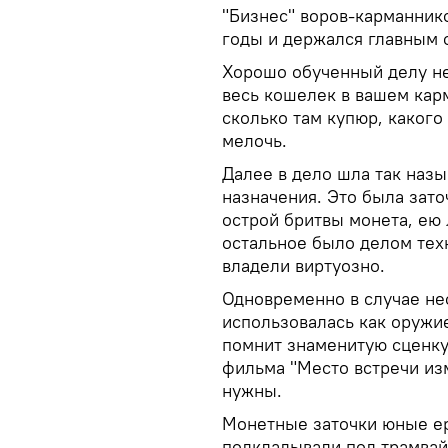
"Бизнес" воров-карманник
годы и держался главным 
Хорошо обученный делу н
весь кошелек в вашем карм
сколько там купюр, какого
мелочь.
Далее в дело шла так наз
назначения. Это была зато
острой бритвы монета, ею 
остальное было делом техн
владели виртуозно.
Одновременно в случае не
использовалась как оружи
помнит знаменитую сценку
фильма "Место встречи из
нужны.
Монетные заточки юные ер
подкладывали под трамвай