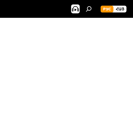
РУС
ՀԱՅ