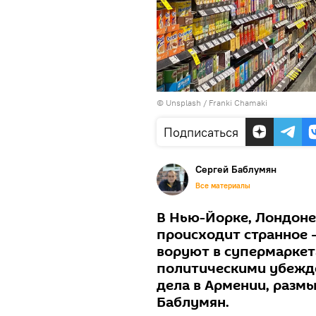
©
Unsplash
/
Franki Chamaki
Подписаться
Сергей Баблумян
Все материалы
В Нью-Йорке, Лондоне
происходит странное
воруют в супермаркет
политическими убежде
дела в Армении, разм
Баблумян.