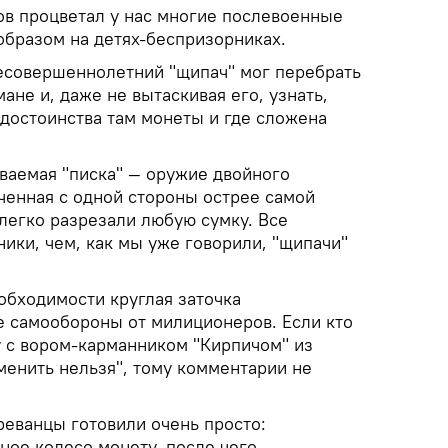
ов процветал у нас многие послевоенные
образом на детях-беспризорниках.
есовершеннолетний "щипач" мог перебрать
ане и, даже не вытаскивая его, узнать,
 достоинства там монеты и где сложена
ываемая "писка" — оружие двойного
ченная с одной стороны острее самой
легко разрезали любую сумку. Все
ики, чем, как мы уже говорили, "щипачи"
обходимости круглая заточка
е самообороны от милиционеров. Если кто
 с вором-карманником "Кирпичом" из
менить нельзя", тому комментарии не
еванцы готовили очень просто:
ное колесо монету, после чего