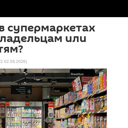
в супермаркетах
владельцам или
тям?
22 02.06.2026
)