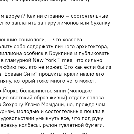
ам ворует? Как ни странно — состоятельные
гко заплатить за пару лимонов или буханку
мошние социологи, — что хозяева
олить себе содержать личного архитектора,
миллиона особняк в Бруклине и публиковать
в гламурной New York Times, что сильно
любию тех, кто не может. Это как если бы из
а "Ереван Сити" продукты крали назло его
няну, который тоже много чего может.
ю-Йорке большинство яппи (молодые
щие светский образ жизни) отдали голоса
 Зохрану Кваме Мамдани, но, прежде чем
урнам, молодые и состоятельные пошли в
 удовольствии умыкнуть все, что под руку
арезку колбасы, рулон туалетной бумаги.