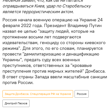
Небензя заявил, что, как бы ни пытался
оправдываться Киев, удар по Старобельску
является террористическим актом.
Россия начала военную операцию на Украине 24
февраля 2022 года. Президент Владимир Путин
назвал ее целью "защиту людей, которые на
протяжении восьми лет подвергаются
издевательствам, геноциду со стороны киевского
режима". Для этого, по его словам, планируется
провести "демилитаризацию и денацификацию
Украины", предать суду всех военных
преступников, ответственных за "кровавые
преступления против мирных жителей" Донбасса.
В ответ страны Запада ввели масштабные санкции
против России.
Защита Донбасса. Спецоперация РФ на Украине
Россия
Дмитрий Песков