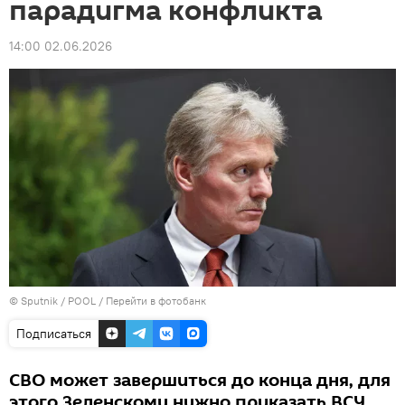
парадигма конфликта
14:00 02.06.2026
© Sputnik / POOL
/
Перейти в фотобанк
Подписаться
СВО может завершиться до конца дня, для
этого Зеленскому нужно приказать ВСУ