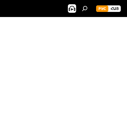
РУС
ՀԱՅ