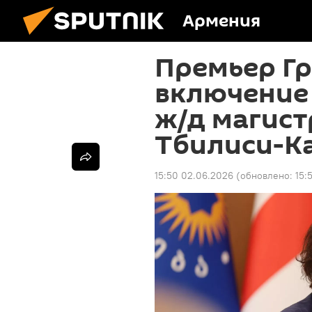
Армения
Премьер Г
включение
ж/д магист
Тбилиси-К
15:50 02.06.2026
(обновлено:
15: