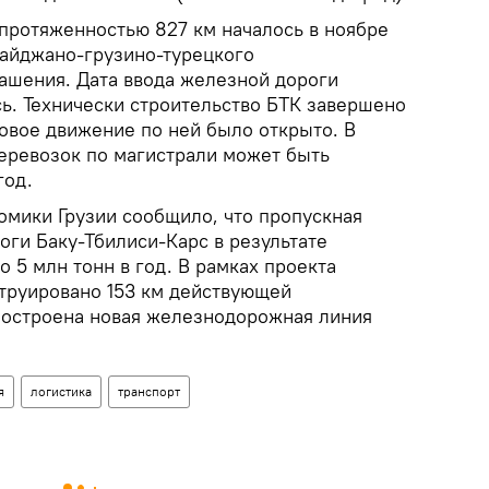
протяженностью 827 км началось в ноябре
байджано-грузино-турецкого
ашения. Дата ввода железной дороги
ь. Технически строительство БТК завершено
узовое движение по ней было открыто. В
еревозок по магистрали может быть
год.
омики Грузии сообщило, что пропускная
оги Баку-Тбилиси-Карс в результате
 5 млн тонн в год. В рамках проекта
труировано 153 км действующей
построена новая железнодорожная линия
я
логистика
транспорт