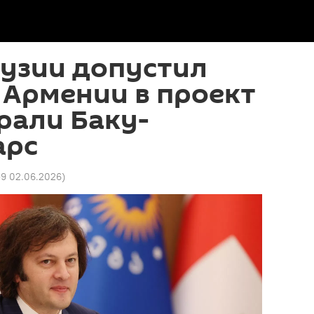
рузии допустил
 Армении в проект
рали Баку-
арс
59 02.06.2026
)