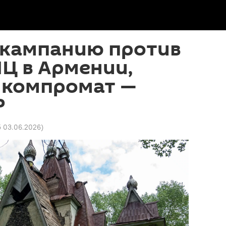
 кампанию против
Ц в Армении,
 компромат —
Р
5 03.06.2026
)