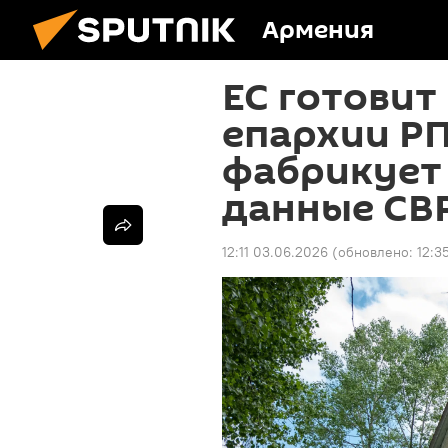
Армения
ЕС готовит
епархии РП
фабрикует
данные СВ
12:11 03.06.2026
(обновлено:
12:3