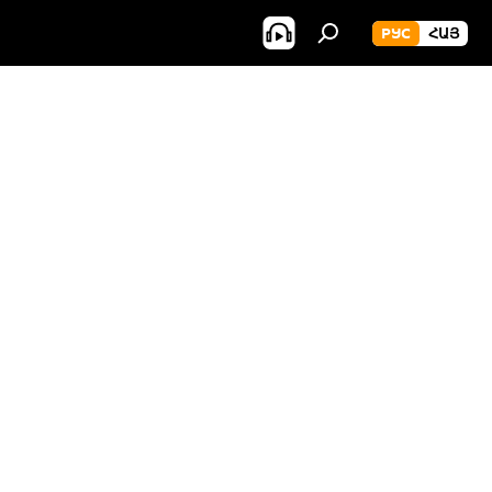
РУС
ՀԱՅ