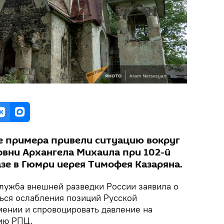
ве примера привели ситуацию вокруг
овни Архангела Михаила при 102-й
зе в Гюмри иерея Тимофея Казаряна.
лужба внешней разведки России заявила о
ься ослабления позиций Русской
мении и спровоцировать давление на
ию РПЦ.