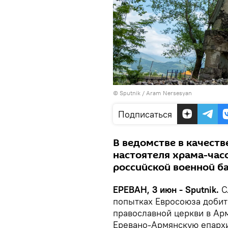
© Sputnik / Aram Nersesyan
Подписаться
В ведомстве в качест
настоятеля храма-час
российской военной ба
ЕРЕВАН, 3 июн - Sputnik.
С
попытках Евросоюза добит
православной церкви в Ар
Еревано-Армянскую епарх