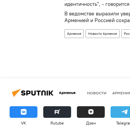
идентичность", - говоритс
В ведомстве выразили уве
Арменией и Россией сохра
Армения
Новости Армения
Рос
Армения
НОВОСТИ
АРМЕНИ
VK
Rutube
Дзен
Telegr