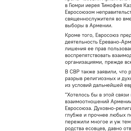
в Гюмри иерея Тимофея Ка
Евросоюзом неправительс
священнослужителя во вм
выборы в Армении.
Кроме того, Евросоюз пре
деятельность Еревано-Арм
лишения ее прав пользова
воспрепятствовать взаим
организациями, прежде вс
В СВР также заявили, что 
разрыв религиозных и дух
из условий дальнейшей ев
"Хотелось бы в этой связи
взаимоотношений Армении
Евросоюза. Духовно-религ
глубже и прочнее любых п
пережили многое и уж тем
родства есовцев, давно о