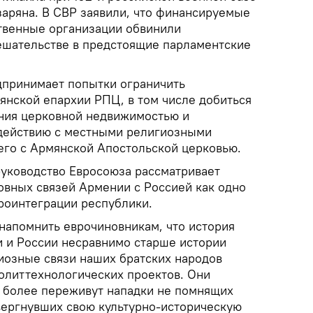
заряна. В СВР заявили, что финансируемые
твенные организации обвинили
ешательстве в предстоящие парламентские
дпринимает попытки ограничить
янской епархии РПЦ, в том числе добиться
ния церковной недвижимостью и
одействию с местными религиозными
его с Армянской Апостольской церковью.
руководство Евросоюза рассматривает
овных связей Армении с Россией как одно
роинтеграции республики.
 напомнить еврочиновникам, что история
 и России несравнимо старше истории
иозные связи наших братских народов
олиттехнологических проектов. Они
 более переживут нападки не помнящих
твергнувших свою культурно-историческую