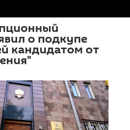
упционный
явил о подкупе
ей кандидатом от
ения"