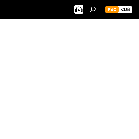
РУС
ՀԱՅ