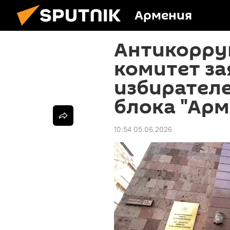
Армения
Антикорр
комитет за
избирател
блока "Арм
10:54 05.06.2026