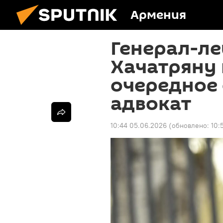
Армения
Генерал-л
Хачатряну
очередное
адвокат
10:44 05.06.2026
(обновлено:
10: