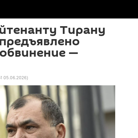
ейтенанту Тирану
 предъявлено
 обвинение —
51 05.06.2026
)