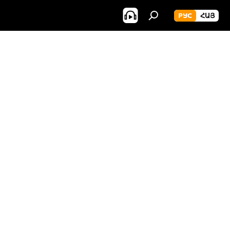
РУС
ՀԱՅ