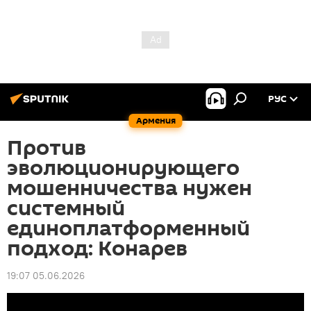
РУС
Армения
Против
эволюционирующего
мошенничества нужен
системный
единоплатформенный
подход: Конарев
19:07 05.06.2026