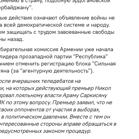
Армению в страну, подобную эрдогановской
ербайджану".
ные действия означают объявление войны не
а всей демократической системе и народу.
ым защищать с трудом завоеванные свободы
ны назад.
бирательная комиссия Армении уже начала
лидера прозападной партии "Республика"
анием отменить регистрацию блока "Сильная
на (за "агентурную деятельность").
сле вчерашних теледебатов на
, на которых действующий премьер Никол
овал лояльному власти Араму Саркисяну
К по этому вопросу. Премьер заявил, что не
воих оппонентов от участия в выборах,
в политическом давлении. Вместе с тем он
интересованные стороны вправе обращаться в
редусмотренных законом процедур.