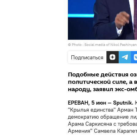
© Photo :
Social media of Nikol Pashinyan
Подписаться
Подобные действия оз
политической силе, а 
народу, заявил экс-ом
ЕРЕВАН, 5 июн — Sputnik.
"Крылья единства" Арман Т
демократию обращение лид
Арама Саркисяна с требов
Армения" Самвела Карапет