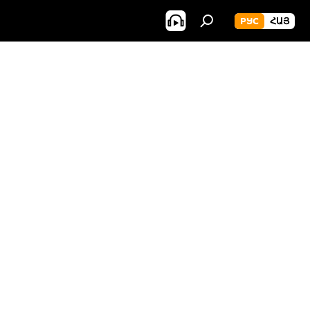
РУС
ՀԱՅ