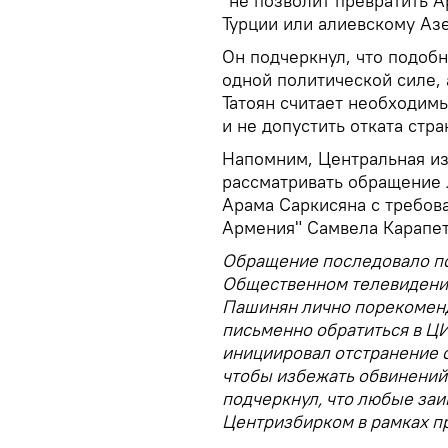
"не позволит превратить 
Турции или алиевскому Аз
Он подчеркнул, что подоб
одной политической силе, 
Татоян считает необходим
и не допустить отката стра
Напомним, Центральная из
рассматривать обращение 
Арама Саркисяна с требов
Армения" Самвела Карапетя
Обращение последовало по
Общественном телевидении
Пашинян лично порекоменд
письменно обратиться в ЦИ
инициировал отстранение с
чтобы избежать обвинений 
подчеркнул, что любые за
Центризбирком в рамках п