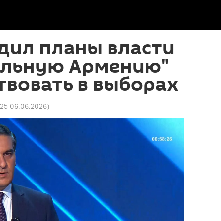
дил планы власти
ильную Армению"
твовать в выборах
25 06.06.2026
)