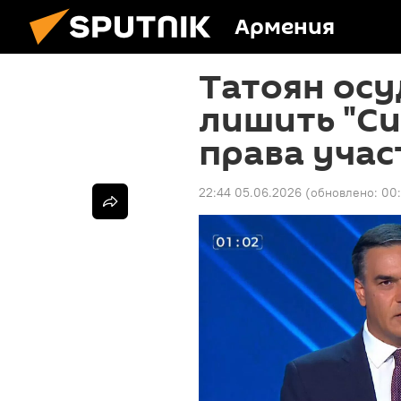
Армения
Татоян осу
лишить "С
права учас
22:44 05.06.2026
(обновлено:
00: