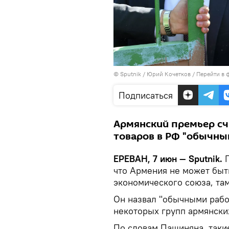
© Sputnik / Юрий Кочетков
/
Перейти в 
Подписаться
Армянский премьер сч
товаров в РФ "обычны
ЕРЕВАН, 7 июн — Sputnik.
П
что Армения не может быт
экономического союза, та
Он назвал "обычными рабо
некоторых групп армянски
По словам Пашиняна, таки