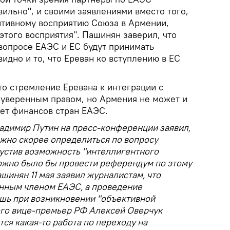
ильно", и своими заявлениями вместо того,
итивному восприятию Союза в Армении,
этого восприятия". Пашинян заверил, что
вопросе ЕАЭС и ЕС будут принимать
идно и то, что Ереван ко вступлению в ЕС
то стремление Еревана к интеграции с
суверенным правом, но Армения не может и
чет финансов стран ЕАЭС.
ладимир Путин на пресс-конференции заявил,
ожно скорее определиться по вопросу
пустив возможность "интеллигентного
можно было бы провести референдум по этому
ашинян 11 мая заявил журналистам, что
нным членом ЕАЭС, а проведение
шь при возникновении "объективной
ого вице-премьер РФ Алексей Оверчук
тся какая-то работа по переходу на