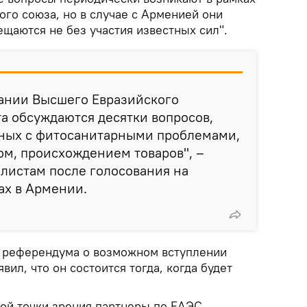
го союза, но в случае с Арменией они
ещаются не без участия известных сил".
дании Высшего Евразийского
а обсуждаются десятки вопросов,
нных с фитосанитарными проблемами,
ом, происхождением товаров", –
листам после голосования на
ах в Армении.
а референдума о возможном вступлении
ил, что он состоится тогда, когда будет
ской точки зрения партнеры по ЕАЭС