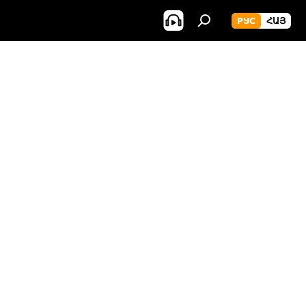
РУС
ՀԱՅ