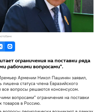
фотобанк
итает ограничения на поставки ряда
ми рабочими вопросами".
ремьер Армении Никол Пашинян заявил,
ь лишена статуса члена Евразийского
м все вопросы решаются консенсусом.
чими вопросами" ограничения на поставки
х товаров в Россию.
е вопросы периодически возникают в рамках