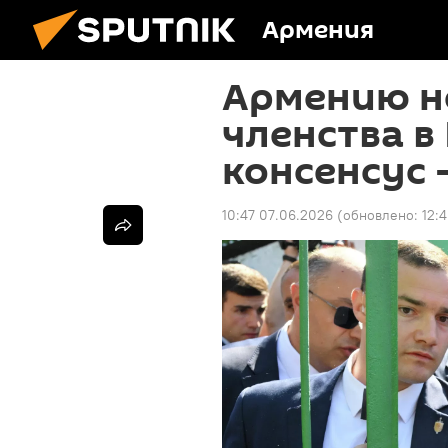
Армения
Армению н
членства в
консенсус 
10:47 07.06.2026
(обновлено:
12: