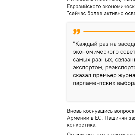
Евразийского экономическо
"сейчас более активно осв
"Каждый раз на засе
экономического совет
самых разных, связа
экспортом, реэкспорт
сказал премьер журна
парламентских выбор
Вновь коснувшись вопрос
Армении в ЕС, Пашинян заяв
конкретика.
Он считает, что с тактиче