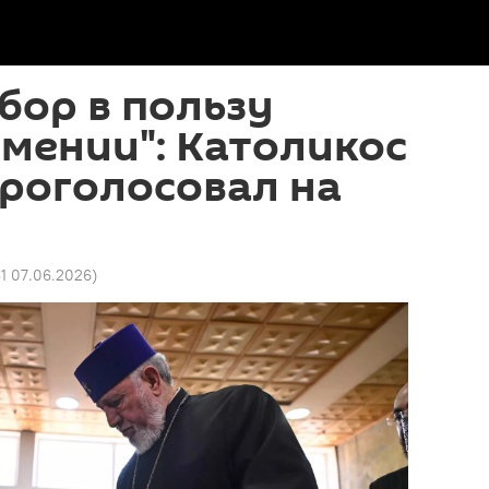
бор в пользу
мении": Католикос
 проголосовал на
31 07.06.2026
)