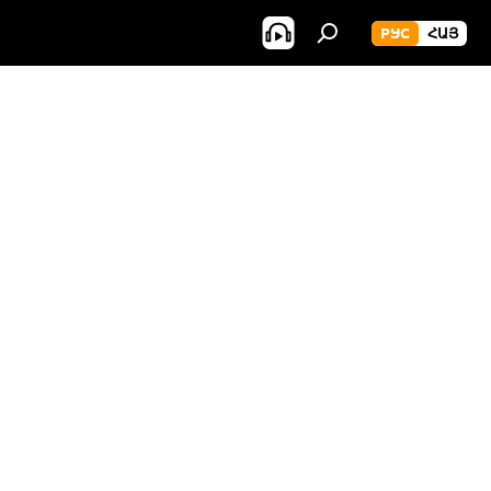
РУС
ՀԱՅ