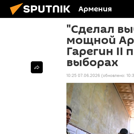
Армения
"Сделал вы
мощной Ар
Гарегин II
выборах
10:25 07.06.2026
(обновлено:
10: