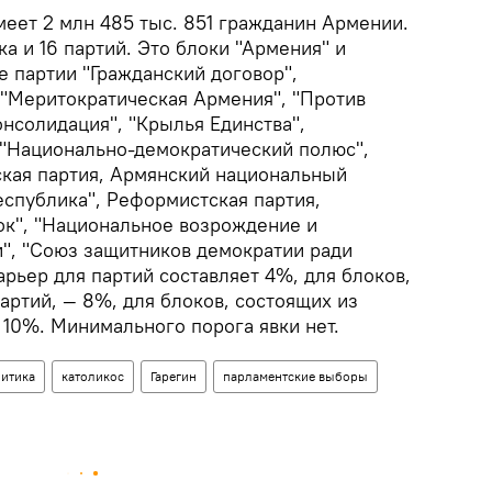
меет 2 млн 485 тыс. 851 гражданин Армении.
ка и 16 партий. Это блоки "Армения" и
е партии "Гражданский договор",
"Меритократическая Армения", "Против
онсолидация", "Крылья Единства",
"Национально-демократический полюс",
кая партия, Армянский национальный
Республика", Реформистская партия,
ок", "Национальное возрождение и
", "Союз защитников демократии ради
рьер для партий составляет 4%, для блоков,
партий, — 8%, для блоков, состоящих из
 10%. Минимального порога явки нет.
итика
католикос
Гарегин
парламентские выборы