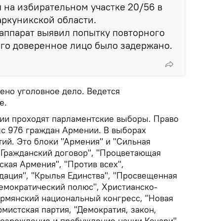
 на избирательном участке 20/56 в
аркуникской области.
ппарат выявил попытку повторного
его доверенное лицо было задержано.
ено уголовное дело. Ведется
е.
ии проходят парламентские выборы. Право
ыс 976 граждан Армении. В выборах
ртий. Это блоки "Армения" и "Сильная
 "Гражданский договор", "Процветающая
кая Армения", "Против всех",
дация", "Крылья Единства", "Просвещенная
емократический полюс", Христианско-
Армянский национальный конгресс, "Новая
рмистская партия, "Демократия, закон,
возрождение и пробуждение нации Кочари",