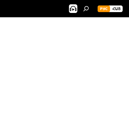
РУС
ՀԱՅ