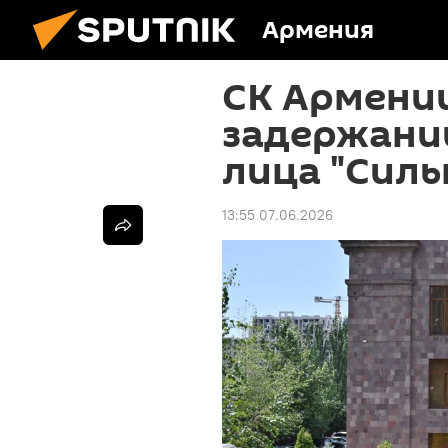
Армения
СК Армени
задержани
лица "Силь
13:55 07.06.2026