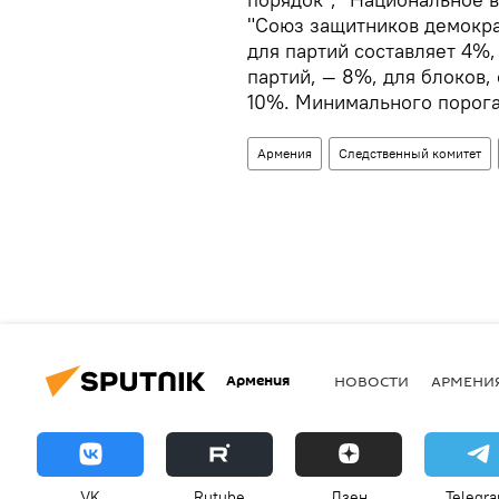
"Союз защитников демокра
для партий составляет 4%,
партий, — 8%, для блоков,
10%. Минимального порога 
Армения
Следственный комитет
Армения
НОВОСТИ
АРМЕНИ
VK
Rutube
Дзен
Telegr