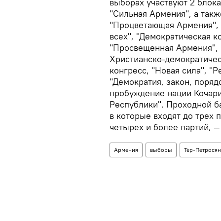
выборах участвуют 2 блока
"Сильная Армения", а такж
"Процветающая Армения", 
всех", "Демократическая к
"Просвещенная Армения", 
Христианско-демократичес
конгресс, "Новая сила", "
"Демократия, закон, поряд
пробуждение нации Кочари
Республики". Проходной ба
в которые входят до трех 
четырех и более партий, —
Армения
выборы
Тер-Петросян