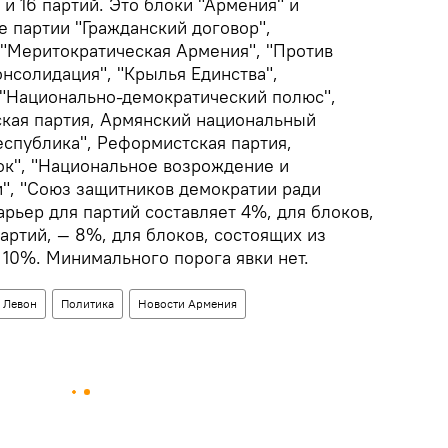
 и 16 партий. Это блоки "Армения" и
е партии "Гражданский договор",
"Меритократическая Армения", "Против
онсолидация", "Крылья Единства",
"Национально-демократический полюс",
кая партия, Армянский национальный
Республика", Реформистская партия,
ок", "Национальное возрождение и
", "Союз защитников демократии ради
рьер для партий составляет 4%, для блоков,
партий, — 8%, для блоков, состоящих из
 10%. Минимального порога явки нет.
 Левон
Политика
Новости Армения