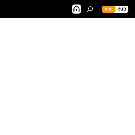
РУС
ՀԱՅ