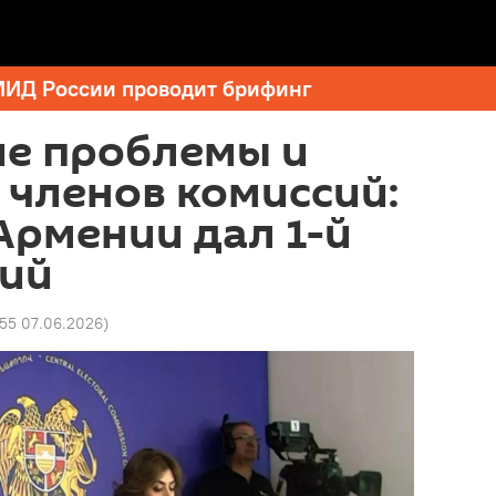
МИД России проводит брифинг
ие проблемы и
 членов комиссий:
Армении дал 1-й
ий
55 07.06.2026
)