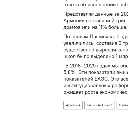
отчета об исполнении госб
Представляя данные за 20
Армении составили 2 трил
драмов или на 11% больше,
По словам Пашиняна, бюд
увеличились, составив 3 т
существенно выросли капит
школ было выделено 1 млр
"В 2018–2025 годах мы об
5,8%. Эти показатели выш
показателей ЕАЭС. Это вс
институциональных реформ
ожидает роста экономичес
Армения
Пашинян Никол
Экон