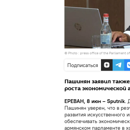
© Photo :
press office of the Parliament 
Подписаться
Пашинян заявил также
роста экономической 
ЕРЕВАН, 8 июн – Sputnik
.
Пашинян уверен, что в рез
развития искусственного 
обеспечивать экономически
армянском парламенте в х