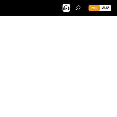
РУС
ՀԱՅ