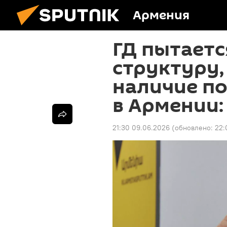
Армения
ГД пытаетс
структуру
наличие п
в Армении
21:30 09.06.2026
(обновлено:
22: