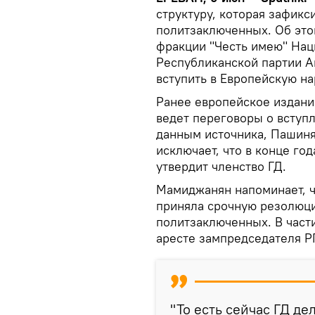
структуру, которая зафикс
политзаключенных. Об эт
фракции "Честь имею" Нац
Республиканской партии 
вступить в Европейскую н
Ранее европейское издани
ведет переговоры о вступ
данным источника, Пашиня
исключает, что в конце г
утвердит членство ГД.
Мамиджанян напоминает, ч
приняла срочную резолюц
политзаключенных. В част
аресте зампредседателя 
"То есть сейчас ГД де