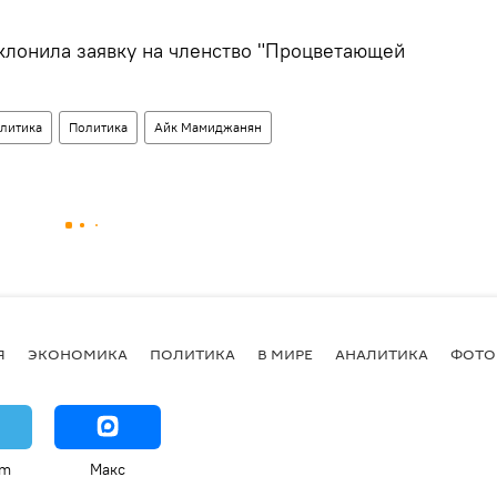
тклонила заявку на членство "Процветающей
литика
Политика
Айк Мамиджанян
Я
ЭКОНОМИКА
ПОЛИТИКА
В МИРЕ
АНАЛИТИКА
ФОТО
am
Макс