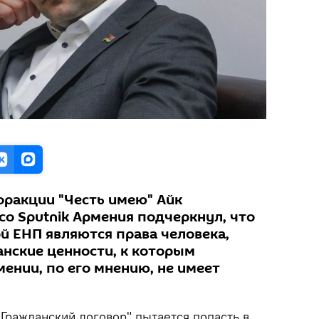
фракции "Честь имею" Айк
со Sputnik Армения подчеркнул, что
й ЕНП являются права человека,
нские ценности, к которым
ении, по его мнению, не имеет
"Гражданский договор" пытается попасть в