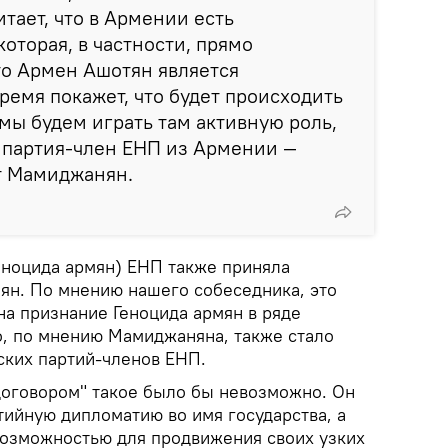
итает, что в Армении есть
оторая, в частности, прямо
что Армен Ашотян является
емя покажет, что будет происходить
 мы будем играть там активную роль,
ая партия-член ЕНП из Армении —
т Мамиджанян.
Геноцида армян) ЕНП также приняла
ян. По мнению нашего собеседника, это
на признание Геноцида армян в ряде
о, по мнению Мамиджаняна, также стало
ских партий-членов ЕНП.
 договором" такое было бы невозможно. Он
тийную дипломатию во имя государства, а
возможностью для продвижения своих узких