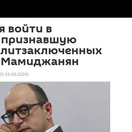
я войти в
, признавшую
олитзаключенных
: Мамиджанян
02 09.06.2026
)