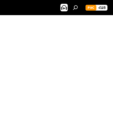
РУС
ՀԱՅ