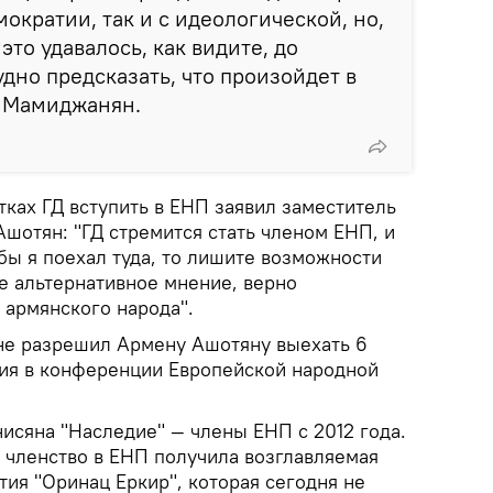
мократии, так и с идеологической, но,
это удавалось, как видите, до
удно предсказать, что произойдет в
т Мамиджанян.
тках ГД вступить в ЕНП заявил заместитель
шотян: "ГД стремится стать членом ЕНП, и
бы я поехал туда, то лишите возможности
ре альтернативное мнение, верно
армянского народа".
 не разрешил Армену Ашотяну выехать 6
стия в конференции Европейской народной
исяна "Наследие" — члены ЕНП с 2012 года.
я членство в ЕНП получила возглавляемая
ия "Оринац Еркир", которая сегодня не