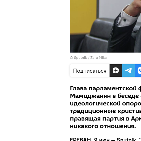
© Sputnik / Zara Mika
Подписаться
Глава парламентской 
Мамиджанян в беседе 
идеологической опоро
традиционные христиа
правящая партия в Арм
никакого отношения.
ЕРЕВАН, 9 июн — Sputnik.