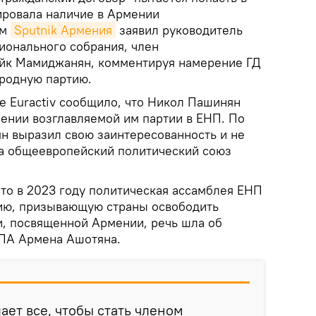
ировала наличие в Армении
ом
Sputnik Армения
заявил руководитель
ионального собрания, член
Айк Мамиджанян, комментируя намерение ГД
ародную партию.
е Euractiv сообщило, что Никол Пашинян
лении возглавляемой им партии в ЕНП. По
н выразил свою заинтересованность и не
ода общеевропейский политический союз
то в 2023 году политическая ассамблея ЕНП
ию, призывающую страны освободить
и, посвященной Армении, речь шла об
РПА Армена Ашотяна.
лает все, чтобы стать членом