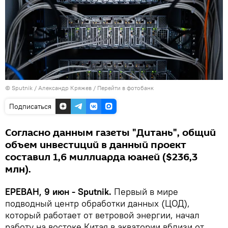
© Sputnik / Александр Кряжев
/
Перейти в фотобанк
Подписаться
Согласно данным газеты "Дитань", общий
объем инвестиций в данный проект
составил 1,6 миллиарда юаней ($236,3
млн).
ЕРЕВАН, 9 июн - Sputnik.
Первый в мире
подводный центр обработки данных (ЦОД),
который работает от ветровой энергии, начал
работу на востоке Китая в акватории вблизи от