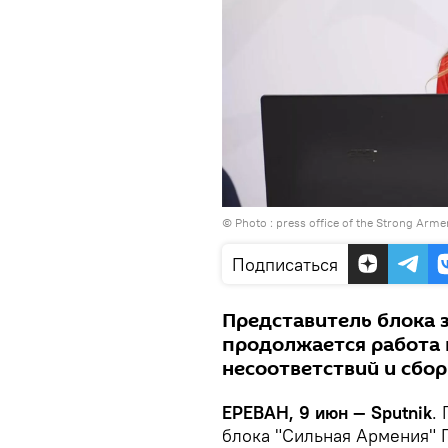
© Photo :
press office of the Strong Armen
Подписаться
Представитель блока з
продолжается работа 
несоответствий и сбо
ЕРЕВАН, 9 июн — Sputnik
.
блока "Сильная Армения" 