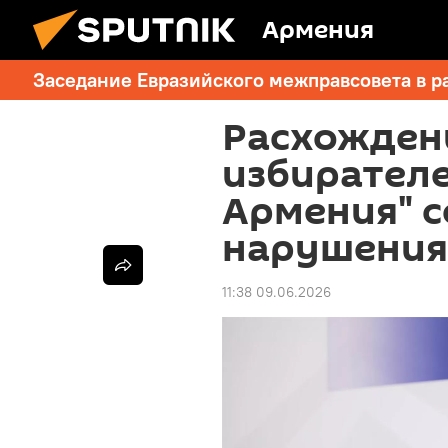
Армения
Заседание Евразийского межправсовета в р
Расхождени
избирателе
Армения" 
нарушения
11:38 09.06.2026