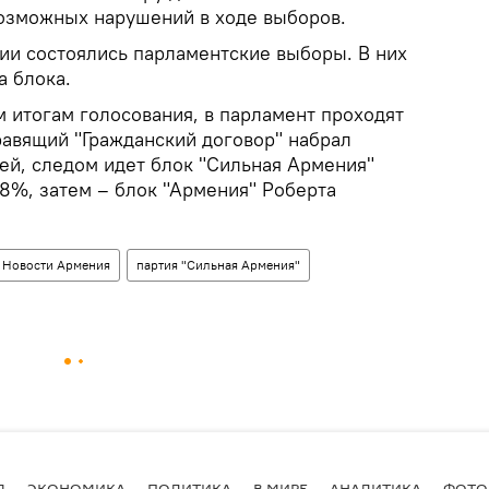
озможных нарушений в ходе выборов.
ии состоялись парламентские выборы. В них
а блока.
 итогам голосования, в парламент проходят
равящий "Гражданский договор" набрал
ей, следом идет блок "Сильная Армения"
28%, затем – блок "Армения" Роберта
Новости Армения
партия "Сильная Армения"
Я
ЭКОНОМИКА
ПОЛИТИКА
В МИРЕ
АНАЛИТИКА
ФОТО