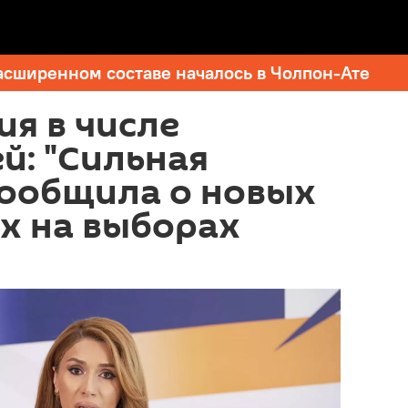
асширенном составе началось в Чолпон-Ате
я в числе
й: "Сильная
сообщила о новых
х на выборах