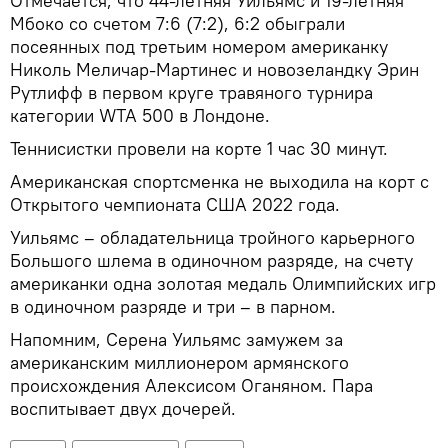
Отмечается, что 44-летняя Уильямс и 19-летняя
Мбоко со счетом 7:6 (7:2), 6:2 обыграли
посеянных под третьим номером американку
Николь Меличар-Мартинес и новозеландку Эрин
Рутлифф в первом круге травяного турнира
категории WTA 500 в Лондоне.
Теннисистки провели на корте 1 час 30 минут.
Американская спортсменка не выходила на корт с
Открытого чемпионата США 2022 года.
Уильямс – обладательница тройного карьерного
Большого шлема в одиночном разряде, на счету
американки одна золотая медаль Олимпийских игр
в одиночном разряде и три – в парном.
Напомним, Серена Уильямс замужем за
американским миллионером армянского
происхождения Алексисом Оганяном. Пара
воспитывает двух дочерей.